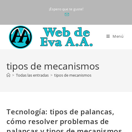
Ir
¡Espero que te guste!
al
contenido
Menú
tipos de mecanismos
>
Todas las entradas
>
tipos de mecanismos
Tecnología: tipos de palancas,
cómo resolver problemas de
palancas y tipos de mecanismos