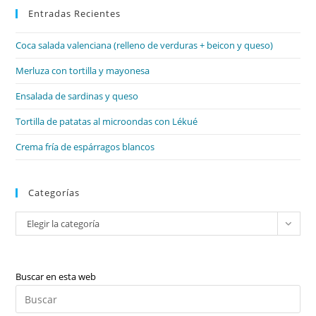
Entradas Recientes
cer
el
Coca salada valenciana (relleno de verduras + beicon y queso)
pan
de
Merluza con tortilla y mayonesa
bú
Ensalada de sardinas y queso
Tortilla de patatas al microondas con Lékué
Crema fría de espárragos blancos
Categorías
Categorías
Elegir la categoría
Buscar en esta web
Pul
Es