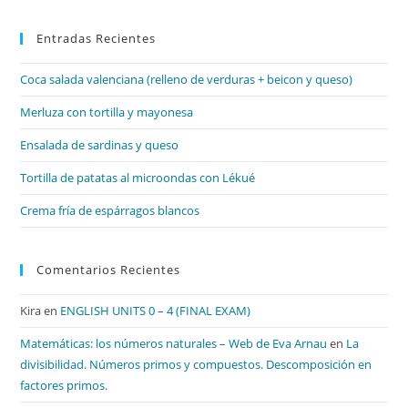
par
Entradas Recientes
cer
el
Coca salada valenciana (relleno de verduras + beicon y queso)
pan
de
Merluza con tortilla y mayonesa
bú
Ensalada de sardinas y queso
Tortilla de patatas al microondas con Lékué
Crema fría de espárragos blancos
Comentarios Recientes
Kira
en
ENGLISH UNITS 0 – 4 (FINAL EXAM)
Matemáticas: los números naturales – Web de Eva Arnau
en
La
divisibilidad. Números primos y compuestos. Descomposición en
factores primos.