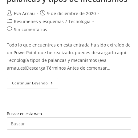
Autor
Publicación
Eva Arnau
9 de diciembre de 2020
de
de
Categoría
Resúmenes y esquemas
/
Tecnología
la
la
de
Comentarios
Sin comentarios
entrada:
entrada:
la
de
entrada:
la
Todo lo que encuentres en esta entrada ha sido extraído de
entrada:
un PowerPoint que he realizado, puedes descargarlo aquí:
Tecnología tipos de palancas y mecanismos (eva-
arnau.es)Descarga Términos Antes de comenzar…
Tecnología:
Continuar Leyendo
Tipos
De
Palancas,
Cómo
Resolver
Problemas
De
Buscar en esta web
Palancas
Pul
Y
Tipos
Es
De
Mecanismos
par