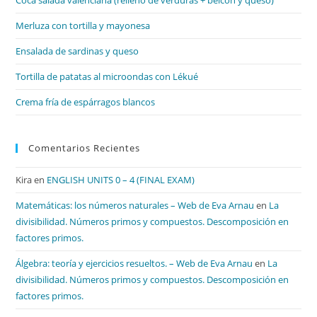
Coca salada valenciana (relleno de verduras + beicon y queso)
pan
de
Merluza con tortilla y mayonesa
bú
Ensalada de sardinas y queso
Tortilla de patatas al microondas con Lékué
Crema fría de espárragos blancos
Comentarios Recientes
Kira
en
ENGLISH UNITS 0 – 4 (FINAL EXAM)
Matemáticas: los números naturales – Web de Eva Arnau
en
La
divisibilidad. Números primos y compuestos. Descomposición en
factores primos.
Álgebra: teoría y ejercicios resueltos. – Web de Eva Arnau
en
La
divisibilidad. Números primos y compuestos. Descomposición en
factores primos.