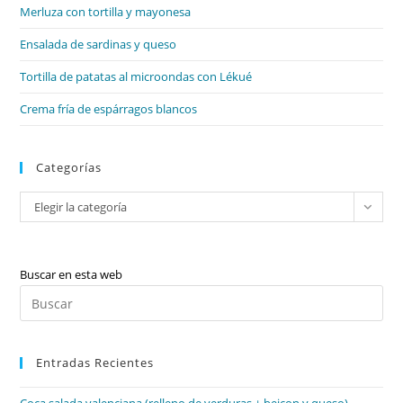
de
Merluza con tortilla y mayonesa
bú
Ensalada de sardinas y queso
Tortilla de patatas al microondas con Lékué
Crema fría de espárragos blancos
Categorías
Categorías
Elegir la categoría
Buscar en esta web
Pul
Es
par
Entradas Recientes
cer
el