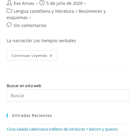
Autor
Publicación
Eva Arnau
5 de julio de 2020
de
de
Categoría
Lengua castellana y literatura
/
Resúmenes y
la
la
de
esquemas
entrada:
entrada:
la
Comentarios
Sin comentarios
entrada:
de
la
La narración Los tiempos verbales
entrada:
La
Continuar Leyendo
Narración
Y
Los
Tiempos
Verbales.
Buscar en esta web
Pul
Es
par
Entradas Recientes
cer
el
Coca salada valenciana (relleno de verduras + beicon y queso)
pan