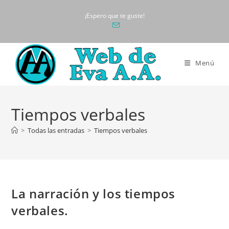
Ir
¡Espero que te guste!
al
contenido
Menú
Tiempos verbales
>
Todas las entradas
>
Tiempos verbales
La narración y los tiempos
verbales.