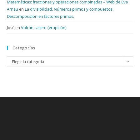
Matemáticas: fracciones y operaciones combinadas – Web de Eva
Arnau
en
La divisibilidad. Números primos y compuestos.
Descomposición en factores primos.
José
en
Volcán casero (erupción)
Categorías
Categorías
Elegir la categoría