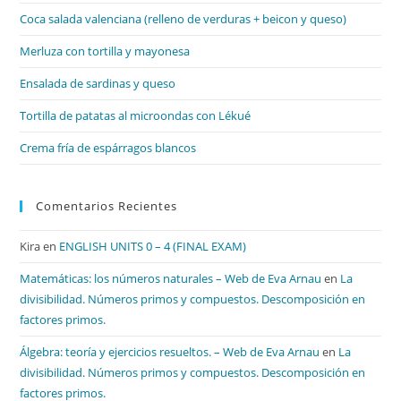
el
Coca salada valenciana (relleno de verduras + beicon y queso)
pan
de
Merluza con tortilla y mayonesa
bú
Ensalada de sardinas y queso
Tortilla de patatas al microondas con Lékué
Crema fría de espárragos blancos
Comentarios Recientes
Kira
en
ENGLISH UNITS 0 – 4 (FINAL EXAM)
Matemáticas: los números naturales – Web de Eva Arnau
en
La
divisibilidad. Números primos y compuestos. Descomposición en
factores primos.
Álgebra: teoría y ejercicios resueltos. – Web de Eva Arnau
en
La
divisibilidad. Números primos y compuestos. Descomposición en
factores primos.