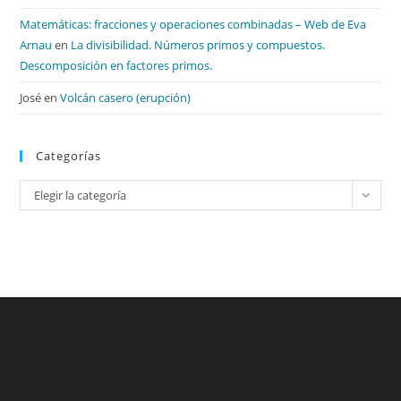
Matemáticas: fracciones y operaciones combinadas – Web de Eva
Arnau
en
La divisibilidad. Números primos y compuestos.
Descomposición en factores primos.
José
en
Volcán casero (erupción)
Categorías
Categorías
Elegir la categoría