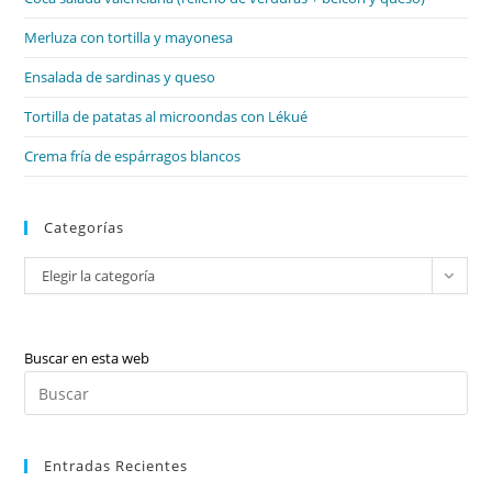
pan
de
Merluza con tortilla y mayonesa
bú
Ensalada de sardinas y queso
Tortilla de patatas al microondas con Lékué
Crema fría de espárragos blancos
Categorías
Categorías
Elegir la categoría
Buscar en esta web
Pul
Es
par
Entradas Recientes
cer