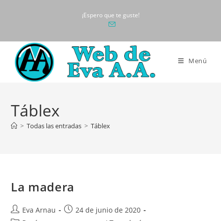
Ir
¡Espero que te guste!
al
contenido
Menú
Táblex
>
Todas las entradas
>
Táblex
La madera
Autor
Publicación
Eva Arnau
24 de junio de 2020
de
de