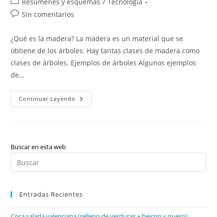
Categoría
Resúmenes y esquemas
/
Tecnología
la
la
de
Comentarios
Sin comentarios
entrada:
entrada:
la
de
entrada:
la
¿Qué es la madera? La madera es un material que se
entrada:
obtiene de los árboles. Hay tantas clases de madera como
clases de árboles. Ejemplos de árboles Algunos ejemplos
de…
La
Continuar Leyendo
Madera
Buscar en esta web
Pul
Es
par
Entradas Recientes
cer
el
Coca salada valenciana (relleno de verduras + beicon y queso)