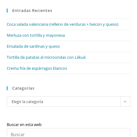
par
Entradas Recientes
cer
el
Coca salada valenciana (relleno de verduras + beicon y queso)
pan
de
Merluza con tortilla y mayonesa
bú
Ensalada de sardinas y queso
Tortilla de patatas al microondas con Lékué
Crema fría de espárragos blancos
Categorías
Categorías
Elegir la categoría
Buscar en esta web
Pul