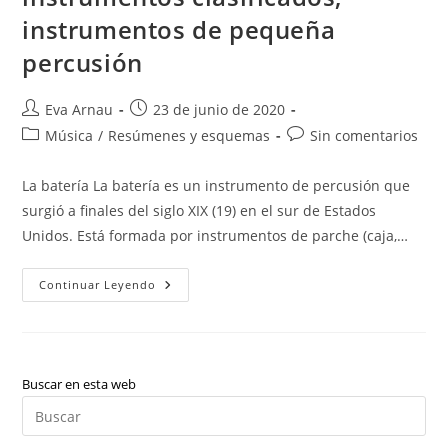
instrumentos de pequeña
percusión
Autor
Publicación
Eva Arnau
23 de junio de 2020
de
de
Categoría
Comentarios
Música
/
Resúmenes y esquemas
Sin comentarios
la
la
de
de
entrada:
entrada:
la
la
La batería La batería es un instrumento de percusión que
entrada:
entrada:
surgió a finales del siglo XIX (19) en el sur de Estados
Unidos. Está formada por instrumentos de parche (caja,…
Batería,
Continuar Leyendo
Decálogo
Del
Percusionista,
Básicos
Instrumentos
Clasificados,
Instrumentos
Buscar en esta web
De
Pul
Pequeña
Percusión
Es