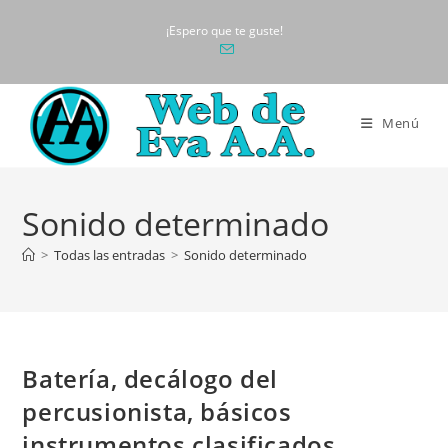
Ir
¡Espero que te guste!
al
contenido
Menú
Sonido determinado
>
Todas las entradas
>
Sonido determinado
Batería, decálogo del
percusionista, básicos
instrumentos clasificados,