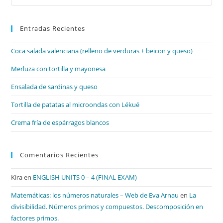
Es
par
Entradas Recientes
cer
el
Coca salada valenciana (relleno de verduras + beicon y queso)
pan
de
Merluza con tortilla y mayonesa
bú
Ensalada de sardinas y queso
Tortilla de patatas al microondas con Lékué
Crema fría de espárragos blancos
Comentarios Recientes
Kira
en
ENGLISH UNITS 0 – 4 (FINAL EXAM)
Matemáticas: los números naturales – Web de Eva Arnau
en
La
divisibilidad. Números primos y compuestos. Descomposición en
factores primos.