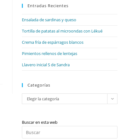
web
Entradas Recientes
cerrar
el
Ensalada de sardinas y queso
panel
de
Tortilla de patatas al microondas con Lékué
búsqueda.
Crema fría de espárragos blancos
Pimientos rellenos de lentejas
Llavero inicial S de Sandra
Categorías
Categorías
Elegir la categoría
Buscar en esta web
Pulsa
Escape