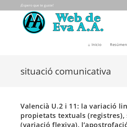
Ir
¡Espero que te guste!
al
contenido
⌂ Inicio
Resúmen
situació comunicativa
Valencià U.2 i 11: la variació li
propietats textuals (registres)
(variació flexiva), l’apostrofaci