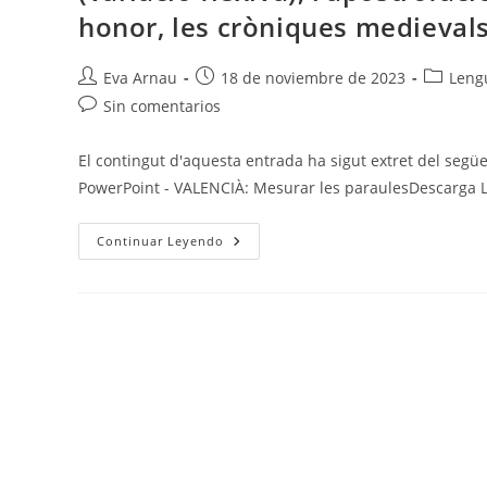
honor, les cròniques medieval
Autor
Publicación
Categorí
Eva Arnau
18 de noviembre de 2023
Lengu
de
de
de
Comentarios
Sin comentarios
la
la
la
de
entrada:
entrada:
entrada:
la
El contingut d'aquesta entrada ha sigut extret del següe
entrada:
PowerPoint - VALENCIÀ: Mesurar les paraulesDescarga La
Valencià
Continuar Leyendo
U.2
I
11:
La
Variació
Lingüística
(situació
Comunicativa),
Les
Propietats
Textuals
(registres),
Sintagma
Nominal
I
Adjectival