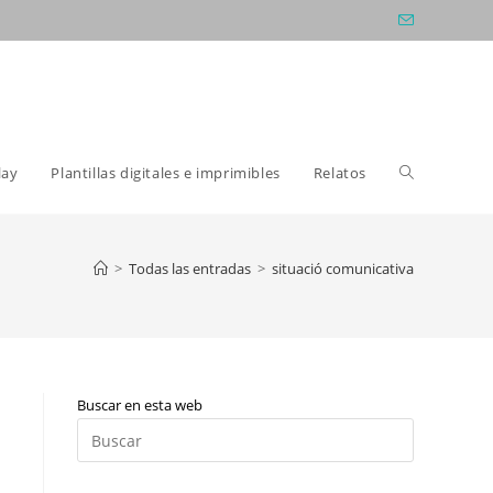
Alternar
lay
Plantillas digitales e imprimibles
Relatos
búsqueda
>
Todas las entradas
>
situació comunicativa
de
Buscar en esta web
la
Pulsa
Escape
para