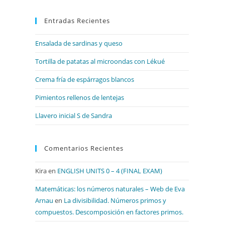
para
Entradas Recientes
cerrar
el
Ensalada de sardinas y queso
panel
de
Tortilla de patatas al microondas con Lékué
búsqueda.
Crema fría de espárragos blancos
Pimientos rellenos de lentejas
Llavero inicial S de Sandra
Comentarios Recientes
Kira
en
ENGLISH UNITS 0 – 4 (FINAL EXAM)
Matemáticas: los números naturales – Web de Eva
Arnau
en
La divisibilidad. Números primos y
compuestos. Descomposición en factores primos.