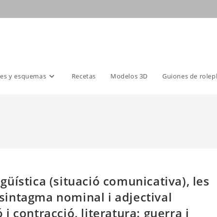
es y esquemas
Recetas
Modelos 3D
Guiones de rolep
ngüística (situació comunicativa), les
, sintagma nominal i adjectival
ó i contracció, literatura: guerra i