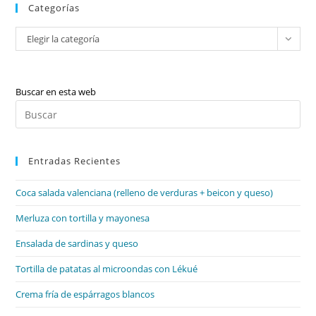
Categorías
Categorías
Elegir la categoría
Buscar en esta web
Pul
Es
par
Entradas Recientes
cer
el
Coca salada valenciana (relleno de verduras + beicon y queso)
pan
de
Merluza con tortilla y mayonesa
bú
Ensalada de sardinas y queso
Tortilla de patatas al microondas con Lékué
Crema fría de espárragos blancos