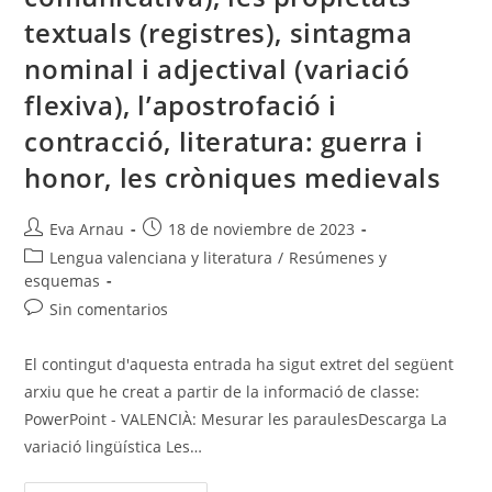
textuals (registres), sintagma
nominal i adjectival (variació
flexiva), l’apostrofació i
contracció, literatura: guerra i
honor, les cròniques medievals
Autor
Publicación
Eva Arnau
18 de noviembre de 2023
de
de
Categoría
Lengua valenciana y literatura
/
Resúmenes y
la
la
de
esquemas
entrada:
entrada:
la
Comentarios
Sin comentarios
entrada:
de
la
El contingut d'aquesta entrada ha sigut extret del següent
entrada:
arxiu que he creat a partir de la informació de classe:
PowerPoint - VALENCIÀ: Mesurar les paraulesDescarga La
variació lingüística Les…