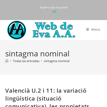
Ir
¡Espero que te guste!
al
contenido
Menú
sintagma nominal
>
Todas las entradas
>
sintagma nominal
Valencià U.2 i 11: la variació
lingüística (situació
comunicativa), les propietats