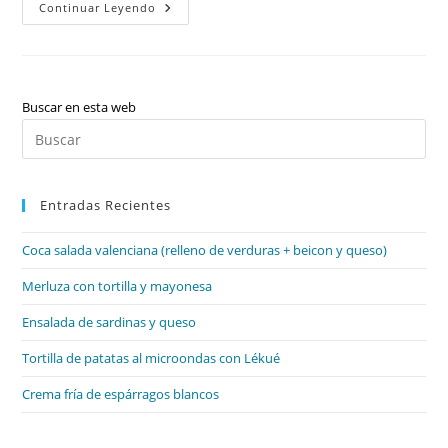
Valencià
Continuar Leyendo
U.2
I
11:
La
Variació
Lingüística
(situació
Buscar en esta web
Comunicativa),
Pul
Les
Propietats
Es
Textuals
(registres),
par
Sintagma
Nominal
Entradas Recientes
cer
I
el
Adjectival
(variació
Coca salada valenciana (relleno de verduras + beicon y queso)
pan
Flexiva),
L’apostrofació
de
Merluza con tortilla y mayonesa
I
Contracció,
bú
Literatura:
Ensalada de sardinas y queso
Guerra
I
Honor,
Tortilla de patatas al microondas con Lékué
Les
Cròniques
Crema fría de espárragos blancos
Medievals