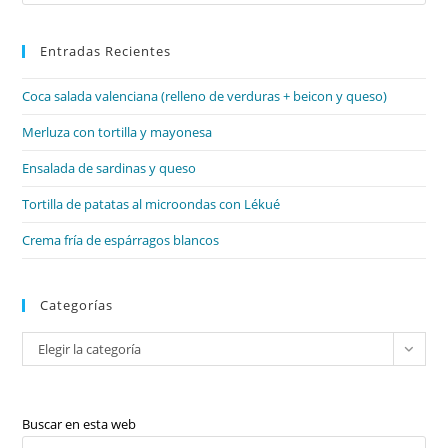
Es
Preguntas
De
par
Sí
Y
Entradas Recientes
cer
No,
el
Preguntas
De
Coca salada valenciana (relleno de verduras + beicon y queso)
pan
Wh-.
de
Merluza con tortilla y mayonesa
bú
Ensalada de sardinas y queso
Tortilla de patatas al microondas con Lékué
Crema fría de espárragos blancos
Categorías
Categorías
Elegir la categoría
Buscar en esta web
Pul