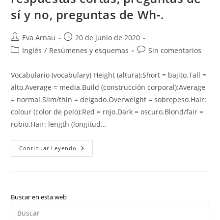
sí y no, preguntas de Wh-.
Autor
Publicación
Eva Arnau
20 de junio de 2020
de
de
Categoría
Comentarios
Inglés
/
Resúmenes y esquemas
Sin comentarios
la
la
de
de
entrada:
entrada:
la
la
Vocabulario (vocabulary) Height (altura):Short = bajito.Tall =
entrada:
entrada:
alto.Average = media.Build (construcción corporal):Average
= normal.Slim/thin = delgado.Overweight = sobrepeso.Hair:
colour (color de pelo):Red = rojo.Dark = oscuro.Blond/fair =
rubio.Hair: length (longitud…
Partes
Continuar Leyendo
Del
Cuerpo,
Have/has
Got
Haven’t/hasn’t
Got
Y
Buscar en esta web
Sus
Pul
Respuestas
Cortas,