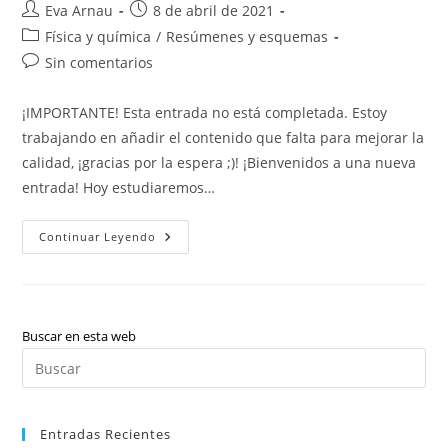
Autor
Publicación
Eva Arnau
8 de abril de 2021
de
de
Categoría
Física y química
/
Resúmenes y esquemas
la
la
de
Comentarios
Sin comentarios
entrada:
entrada:
la
de
entrada:
la
¡IMPORTANTE! Esta entrada no está completada. Estoy
entrada:
trabajando en añadir el contenido que falta para mejorar la
calidad, ¡gracias por la espera ;)! ¡Bienvenidos a una nueva
entrada! Hoy estudiaremos…
Física
Continuar Leyendo
Y
Química:
Tabla
Periódica
(valenciano)
Buscar en esta web
Pul
Es
par
Entradas Recientes
cer