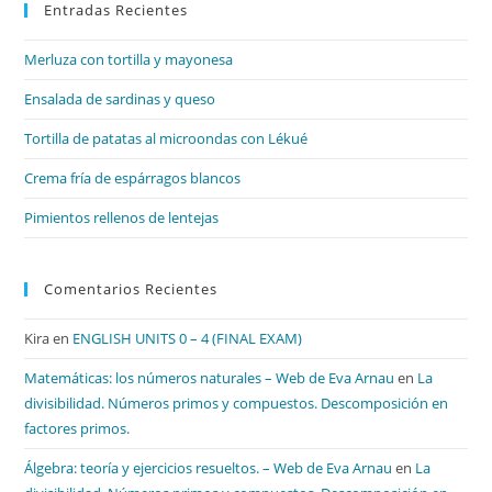
Entradas Recientes
cer
el
Merluza con tortilla y mayonesa
pan
de
Ensalada de sardinas y queso
bú
Tortilla de patatas al microondas con Lékué
Crema fría de espárragos blancos
Pimientos rellenos de lentejas
Comentarios Recientes
Kira
en
ENGLISH UNITS 0 – 4 (FINAL EXAM)
Matemáticas: los números naturales – Web de Eva Arnau
en
La
divisibilidad. Números primos y compuestos. Descomposición en
factores primos.
Álgebra: teoría y ejercicios resueltos. – Web de Eva Arnau
en
La