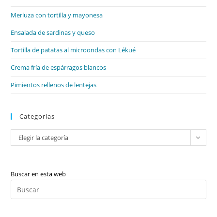
el
Merluza con tortilla y mayonesa
pan
de
Ensalada de sardinas y queso
bú
Tortilla de patatas al microondas con Lékué
Crema fría de espárragos blancos
Pimientos rellenos de lentejas
Categorías
Categorías
Elegir la categoría
Buscar en esta web
Pul
Es
par