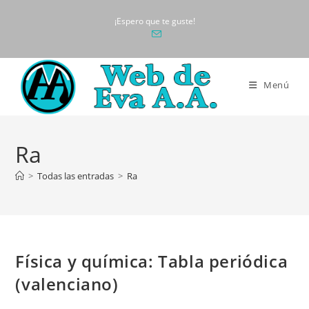
Ir
¡Espero que te guste!
al
contenido
Menú
Ra
>
Todas las entradas
>
Ra
Física y química: Tabla periódica
(valenciano)