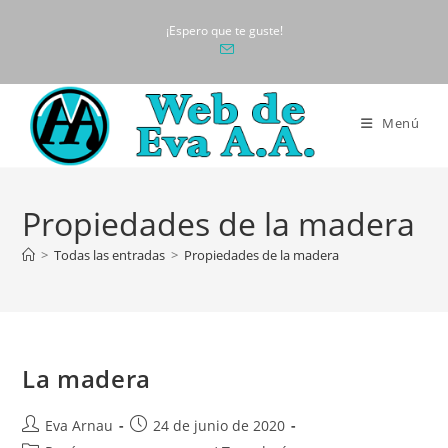
Ir
¡Espero que te guste!
al
contenido
Menú
Propiedades de la madera
>
Todas las entradas
>
Propiedades de la madera
La madera
Autor
Publicación
Eva Arnau
24 de junio de 2020
de
de