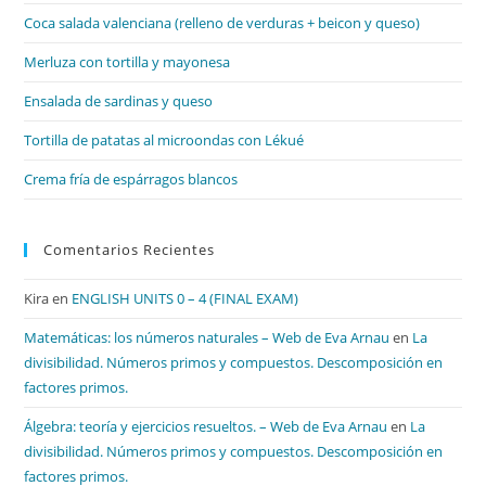
el
Coca salada valenciana (relleno de verduras + beicon y queso)
pan
de
Merluza con tortilla y mayonesa
bú
Ensalada de sardinas y queso
Tortilla de patatas al microondas con Lékué
Crema fría de espárragos blancos
Comentarios Recientes
Kira
en
ENGLISH UNITS 0 – 4 (FINAL EXAM)
Matemáticas: los números naturales – Web de Eva Arnau
en
La
divisibilidad. Números primos y compuestos. Descomposición en
factores primos.
Álgebra: teoría y ejercicios resueltos. – Web de Eva Arnau
en
La
divisibilidad. Números primos y compuestos. Descomposición en
factores primos.