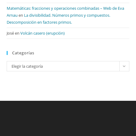
Matemáticas: fracciones y operaciones combinadas – Web de Eva
Arnau
en
La divisibilidad. Números primos y compuestos.
Descomposición en factores primos.
José
en
Volcán casero (erupción)
Categorías
Categorías
Elegir la categoría