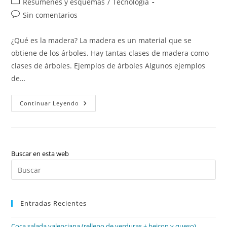
Categoría
Resúmenes y esquemas
/
Tecnología
la
la
de
Comentarios
Sin comentarios
entrada:
entrada:
la
de
entrada:
la
¿Qué es la madera? La madera es un material que se
entrada:
obtiene de los árboles. Hay tantas clases de madera como
clases de árboles. Ejemplos de árboles Algunos ejemplos
de…
La
Continuar Leyendo
Madera
Buscar en esta web
Pul
Es
par
Entradas Recientes
cer
el
Coca salada valenciana (relleno de verduras + beicon y queso)