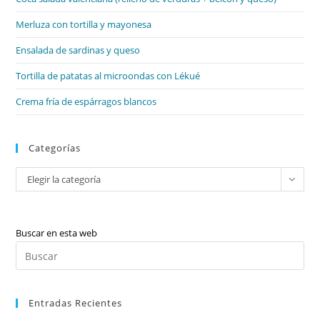
pan
de
Merluza con tortilla y mayonesa
bú
Ensalada de sardinas y queso
Tortilla de patatas al microondas con Lékué
Crema fría de espárragos blancos
Categorías
Categorías
Elegir la categoría
Buscar en esta web
Pul
Es
par
Entradas Recientes
cer