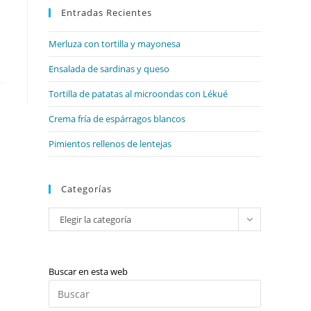
web
Entradas Recientes
cerrar
el
Merluza con tortilla y mayonesa
panel
de
Ensalada de sardinas y queso
búsqueda.
Tortilla de patatas al microondas con Lékué
Crema fría de espárragos blancos
Pimientos rellenos de lentejas
Categorías
Categorías
Elegir la categoría
Buscar en esta web
Pulsa
Escape