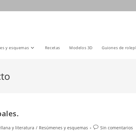
es y esquemas
Recetas
Modelos 3D
Guiones de rolep
cto
bales.
Comentarios
llana y literatura
/
Resúmenes y esquemas
Sin comentarios
de