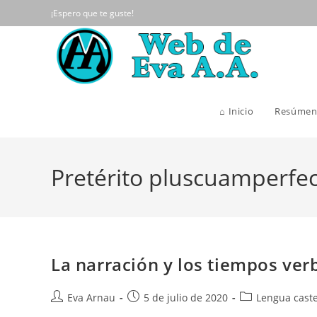
Ir
¡Espero que te guste!
al
contenido
⌂ Inicio
Resúmen
Pretérito pluscuamperfe
La narración y los tiempos ver
Autor
Publicación
Categoría
Eva Arnau
5 de julio de 2020
Lengua caste
de
de
de