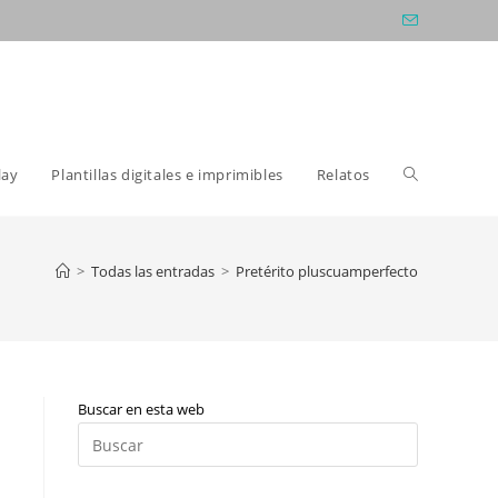
Alternar
lay
Plantillas digitales e imprimibles
Relatos
búsqueda
>
Todas las entradas
>
Pretérito pluscuamperfecto
de
Buscar en esta web
la
Pulsa
Escape
para