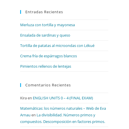
para
Entradas Recientes
cerrar
el
Merluza con tortilla y mayonesa
panel
de
Ensalada de sardinas y queso
búsqueda.
Tortilla de patatas al microondas con Lékué
Crema fría de espárragos blancos
Pimientos rellenos de lentejas
Comentarios Recientes
Kira
en
ENGLISH UNITS 0 – 4 (FINAL EXAM)
Matemáticas: los números naturales – Web de Eva
Arnau
en
La divisibilidad. Números primos y
compuestos. Descomposición en factores primos.