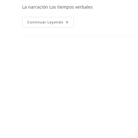
la
la
la
La narración Los tiempos verbales
entrada:
entrada:
entrada:
La
Continuar Leyendo
Narración
Y
Los
Tiempos
Verbales.