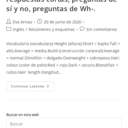
sí y no, preguntas de Wh-.
Autor
Publicación
Eva Arnau
20 de junio de 2020
de
de
Categoría
Comentarios
Inglés
/
Resúmenes y esquemas
Sin comentarios
la
la
de
de
entrada:
entrada:
la
la
Vocabulario (vocabulary) Height (altura):Short = bajito.Tall =
entrada:
entrada:
alto.Average = media.Build (construcción corporal):Average
= normal.Slim/thin = delgado.Overweight = sobrepeso.Hair:
colour (color de pelo):Red = rojo.Dark = oscuro.Blond/fair =
rubio.Hair: length (longitud…
Partes
Continuar Leyendo
Del
Cuerpo,
Have/has
Got
Haven’t/hasn’t
Got
Y
Buscar en esta web
Sus
Pul
Respuestas
Cortas,