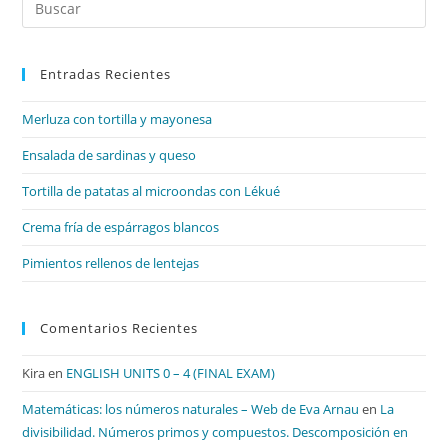
Es
par
Entradas Recientes
cer
el
Merluza con tortilla y mayonesa
pan
de
Ensalada de sardinas y queso
bú
Tortilla de patatas al microondas con Lékué
Crema fría de espárragos blancos
Pimientos rellenos de lentejas
Comentarios Recientes
Kira
en
ENGLISH UNITS 0 – 4 (FINAL EXAM)
Matemáticas: los números naturales – Web de Eva Arnau
en
La
divisibilidad. Números primos y compuestos. Descomposición en