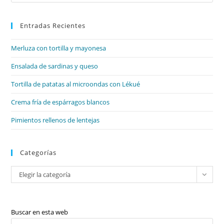
Es
Preguntas
De
par
Sí
Y
Entradas Recientes
cer
No,
el
Preguntas
De
Merluza con tortilla y mayonesa
pan
Wh-.
de
Ensalada de sardinas y queso
bú
Tortilla de patatas al microondas con Lékué
Crema fría de espárragos blancos
Pimientos rellenos de lentejas
Categorías
Categorías
Elegir la categoría
Buscar en esta web
Pul