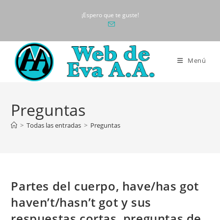
Ir
¡Espero que te guste!
al
contenido
Menú
Preguntas
>
Todas las entradas
>
Preguntas
Partes del cuerpo, have/has got
haven’t/hasn’t got y sus
respuestas cortas, preguntas de