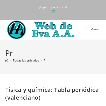
Ir
¡Espero que te guste!
al
contenido
Menú
Pr
>
Todas las entradas
>
Pr
Física y química: Tabla periódica
(valenciano)