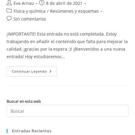
Autor
Publicación
Eva Arnau
8 de abril de 2021
de
de
Categoría
Física y química
/
Resúmenes y esquemas
la
la
de
Comentarios
Sin comentarios
entrada:
entrada:
la
de
entrada:
la
¡IMPORTANTE! Esta entrada no está completada. Estoy
entrada:
trabajando en añadir el contenido que falta para mejorar la
calidad, ¡gracias por la espera ;)! ¡Bienvenidos a una nueva
entrada! Hoy estudiaremos…
Física
Continuar Leyendo
Y
Química:
Tabla
Periódica
(valenciano)
Buscar en esta web
Pul
Es
par
Entradas Recientes
cer