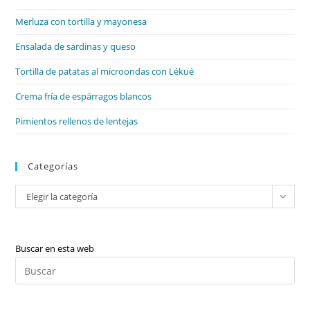
el
Merluza con tortilla y mayonesa
pan
de
Ensalada de sardinas y queso
bú
Tortilla de patatas al microondas con Lékué
Crema fría de espárragos blancos
Pimientos rellenos de lentejas
Categorías
Categorías
Elegir la categoría
Buscar en esta web
Pul
Es
par