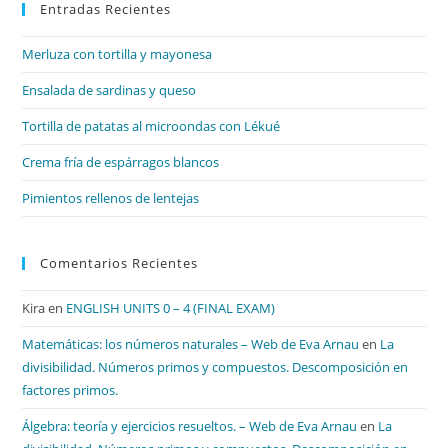
Entradas Recientes
cer
el
Merluza con tortilla y mayonesa
pan
de
Ensalada de sardinas y queso
bú
Tortilla de patatas al microondas con Lékué
Crema fría de espárragos blancos
Pimientos rellenos de lentejas
Comentarios Recientes
Kira
en
ENGLISH UNITS 0 – 4 (FINAL EXAM)
Matemáticas: los números naturales – Web de Eva Arnau
en
La
divisibilidad. Números primos y compuestos. Descomposición en
factores primos.
Álgebra: teoría y ejercicios resueltos. – Web de Eva Arnau
en
La