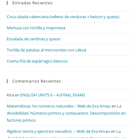
Entradas Recientes
cer
el
Coca salada valenciana (relleno de verduras + beicon y queso)
pan
de
Merluza con tortilla y mayonesa
bú
Ensalada de sardinas y queso
Tortilla de patatas al microondas con Lékué
Crema fría de espárragos blancos
Comentarios Recientes
Kira
en
ENGLISH UNITS 0 – 4 (FINAL EXAM)
Matemáticas: los números naturales – Web de Eva Arnau
en
La
divisibilidad. Números primos y compuestos. Descomposición en
factores primos.
Álgebra: teoría y ejercicios resueltos. – Web de Eva Arnau
en
La