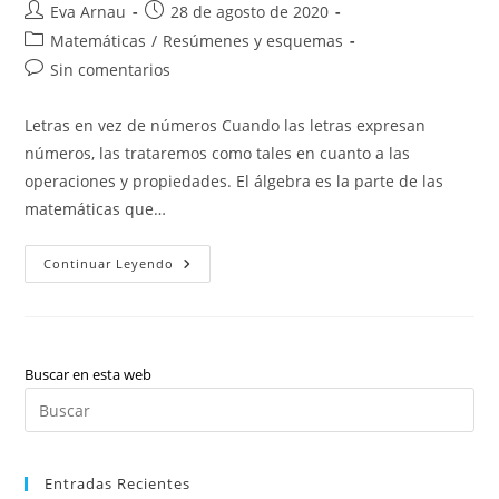
Autor
Publicación
Eva Arnau
28 de agosto de 2020
de
de
Categoría
Matemáticas
/
Resúmenes y esquemas
la
la
de
Comentarios
Sin comentarios
entrada:
entrada:
la
de
entrada:
la
Letras en vez de números Cuando las letras expresan
entrada:
números, las trataremos como tales en cuanto a las
operaciones y propiedades. El álgebra es la parte de las
matemáticas que…
Álgebra:
Continuar Leyendo
Teoría
Y
Ejercicios
Resueltos.
Buscar en esta web
Pul
Es
par
Entradas Recientes
cer