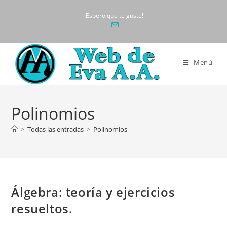
Ir
¡Espero que te guste!
al
contenido
Menú
Polinomios
>
Todas las entradas
>
Polinomios
Álgebra: teoría y ejercicios
resueltos.