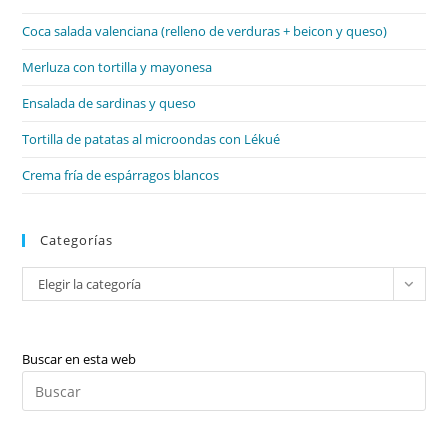
el
Coca salada valenciana (relleno de verduras + beicon y queso)
pan
de
Merluza con tortilla y mayonesa
bú
Ensalada de sardinas y queso
Tortilla de patatas al microondas con Lékué
Crema fría de espárragos blancos
Categorías
Categorías
Elegir la categoría
Buscar en esta web
Pul
Es
par