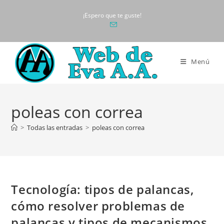
Ir
¡Espero que te guste!
al
contenido
Menú
poleas con correa
>
Todas las entradas
>
poleas con correa
Tecnología: tipos de palancas,
cómo resolver problemas de
palancas y tipos de mecanismos