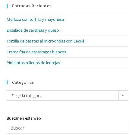
Entradas Recientes
cer
el
Merluza con tortilla y mayonesa
pan
de
Ensalada de sardinas y queso
bú
Tortilla de patatas al microondas con Lékué
Crema fría de espárragos blancos
Pimientos rellenos de lentejas
Categorías
Categorías
Elegir la categoría
Buscar en esta web
Pul
Es