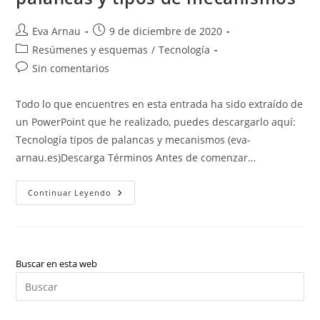
Autor
Publicación
Eva Arnau
9 de diciembre de 2020
de
de
Categoría
Resúmenes y esquemas
/
Tecnología
la
la
de
Comentarios
Sin comentarios
entrada:
entrada:
la
de
entrada:
la
Todo lo que encuentres en esta entrada ha sido extraído de
entrada:
un PowerPoint que he realizado, puedes descargarlo aquí:
Tecnología tipos de palancas y mecanismos (eva-
arnau.es)Descarga Términos Antes de comenzar…
Tecnología:
Continuar Leyendo
Tipos
De
Palancas,
Cómo
Resolver
Problemas
De
Buscar en esta web
Palancas
Pul
Y
Tipos
Es
De
Mecanismos
par