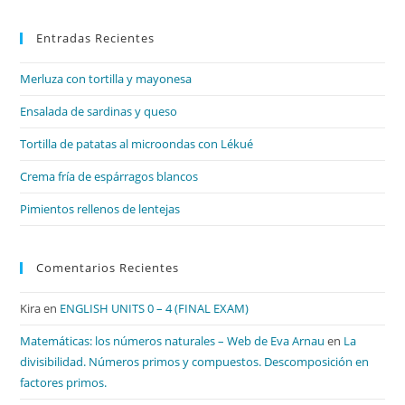
par
Entradas Recientes
cer
el
Merluza con tortilla y mayonesa
pan
de
Ensalada de sardinas y queso
bú
Tortilla de patatas al microondas con Lékué
Crema fría de espárragos blancos
Pimientos rellenos de lentejas
Comentarios Recientes
Kira
en
ENGLISH UNITS 0 – 4 (FINAL EXAM)
Matemáticas: los números naturales – Web de Eva Arnau
en
La
divisibilidad. Números primos y compuestos. Descomposición en
factores primos.