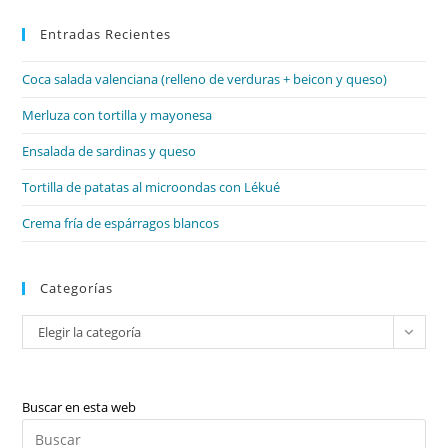
par
Entradas Recientes
cer
el
Coca salada valenciana (relleno de verduras + beicon y queso)
pan
de
Merluza con tortilla y mayonesa
bú
Ensalada de sardinas y queso
Tortilla de patatas al microondas con Lékué
Crema fría de espárragos blancos
Categorías
Categorías
Elegir la categoría
Buscar en esta web
Pul