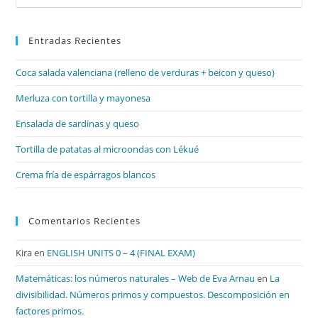
Es
par
Entradas Recientes
cer
el
Coca salada valenciana (relleno de verduras + beicon y queso)
pan
de
Merluza con tortilla y mayonesa
bú
Ensalada de sardinas y queso
Tortilla de patatas al microondas con Lékué
Crema fría de espárragos blancos
Comentarios Recientes
Kira
en
ENGLISH UNITS 0 – 4 (FINAL EXAM)
Matemáticas: los números naturales – Web de Eva Arnau
en
La
divisibilidad. Números primos y compuestos. Descomposición en
factores primos.