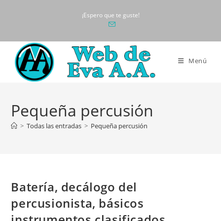
Ir
¡Espero que te guste!
al
contenido
Menú
Pequeña percusión
>
Todas las entradas
>
Pequeña percusión
Batería, decálogo del
percusionista, básicos
instrumentos clasificados,