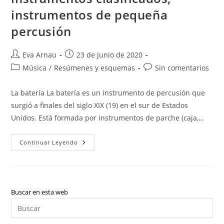
instrumentos de pequeña
percusión
Autor
Publicación
Eva Arnau
23 de junio de 2020
de
de
Categoría
Comentarios
Música
/
Resúmenes y esquemas
Sin comentarios
la
la
de
de
entrada:
entrada:
la
la
La batería La batería es un instrumento de percusión que
entrada:
entrada:
surgió a finales del siglo XIX (19) en el sur de Estados
Unidos. Está formada por instrumentos de parche (caja,…
Batería,
Continuar Leyendo
Decálogo
Del
Percusionista,
Básicos
Instrumentos
Clasificados,
Instrumentos
Buscar en esta web
De
Pul
Pequeña
Percusión
Es