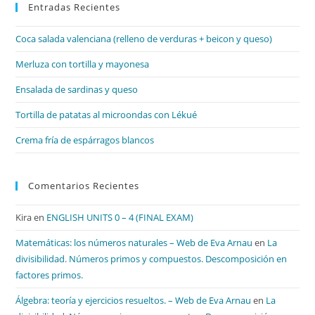
Entradas Recientes
cer
el
Coca salada valenciana (relleno de verduras + beicon y queso)
pan
de
Merluza con tortilla y mayonesa
bú
Ensalada de sardinas y queso
Tortilla de patatas al microondas con Lékué
Crema fría de espárragos blancos
Comentarios Recientes
Kira
en
ENGLISH UNITS 0 – 4 (FINAL EXAM)
Matemáticas: los números naturales – Web de Eva Arnau
en
La
divisibilidad. Números primos y compuestos. Descomposición en
factores primos.
Álgebra: teoría y ejercicios resueltos. – Web de Eva Arnau
en
La