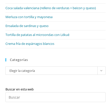
el
Coca salada valenciana (relleno de verduras + beicon y queso)
pan
de
Merluza con tortilla y mayonesa
bú
Ensalada de sardinas y queso
Tortilla de patatas al microondas con Lékué
Crema fría de espárragos blancos
Categorías
Categorías
Elegir la categoría
Buscar en esta web
Pul
Es
par