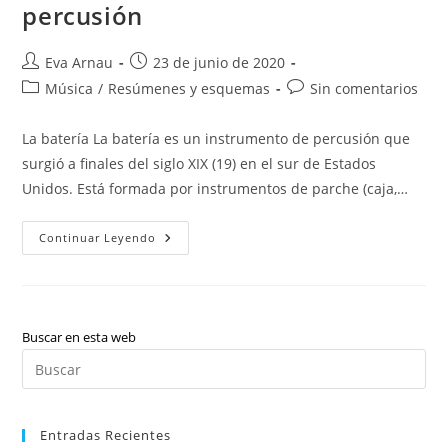
percusión
Autor
Publicación
Eva Arnau
23 de junio de 2020
de
de
Categoría
Comentarios
Música
/
Resúmenes y esquemas
Sin comentarios
la
la
de
de
entrada:
entrada:
la
la
La batería La batería es un instrumento de percusión que
entrada:
entrada:
surgió a finales del siglo XIX (19) en el sur de Estados
Unidos. Está formada por instrumentos de parche (caja,…
Batería,
Continuar Leyendo
Decálogo
Del
Percusionista,
Básicos
Instrumentos
Clasificados,
Instrumentos
Buscar en esta web
De
Pul
Pequeña
Percusión
Es
par
Entradas Recientes
cer