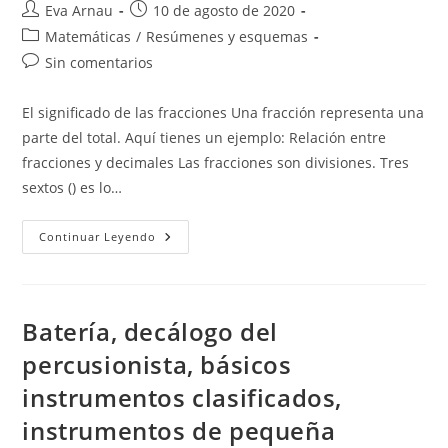
Autor
Publicación
Eva Arnau
10 de agosto de 2020
de
de
Categoría
Matemáticas
/
Resúmenes y esquemas
la
la
de
Comentarios
Sin comentarios
entrada:
entrada:
la
de
entrada:
la
El significado de las fracciones Una fracción representa una
entrada:
parte del total. Aquí tienes un ejemplo: Relación entre
fracciones y decimales Las fracciones son divisiones. Tres
sextos () es lo…
Fracciones
Continuar Leyendo
Y
Operaciones
Combinadas
Batería, decálogo del
percusionista, básicos
instrumentos clasificados,
instrumentos de pequeña