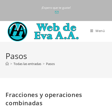
Ir
¡Espero que te guste!
al
contenido
Menú
Pasos
>
Todas las entradas
>
Pasos
Fracciones y operaciones
combinadas