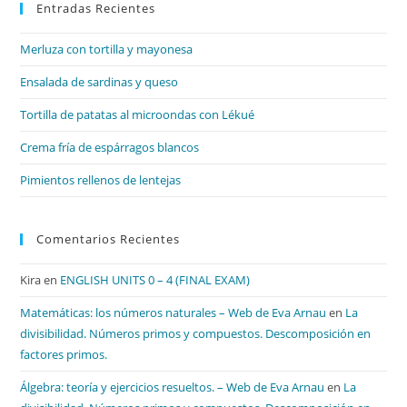
Entradas Recientes
cer
el
Merluza con tortilla y mayonesa
pan
de
Ensalada de sardinas y queso
bú
Tortilla de patatas al microondas con Lékué
Crema fría de espárragos blancos
Pimientos rellenos de lentejas
Comentarios Recientes
Kira
en
ENGLISH UNITS 0 – 4 (FINAL EXAM)
Matemáticas: los números naturales – Web de Eva Arnau
en
La
divisibilidad. Números primos y compuestos. Descomposición en
factores primos.
Álgebra: teoría y ejercicios resueltos. – Web de Eva Arnau
en
La