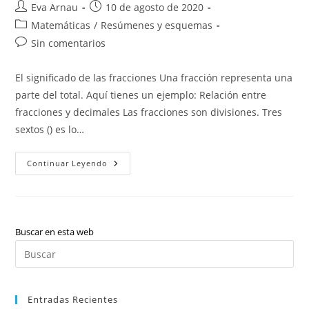
Autor
Publicación
Eva Arnau
10 de agosto de 2020
de
de
Categoría
Matemáticas
/
Resúmenes y esquemas
la
la
de
Comentarios
Sin comentarios
entrada:
entrada:
la
de
entrada:
la
El significado de las fracciones Una fracción representa una
entrada:
parte del total. Aquí tienes un ejemplo: Relación entre
fracciones y decimales Las fracciones son divisiones. Tres
sextos () es lo…
Fracciones
Continuar Leyendo
Y
Operaciones
Combinadas
Buscar en esta web
Pul
Es
par
Entradas Recientes
cer