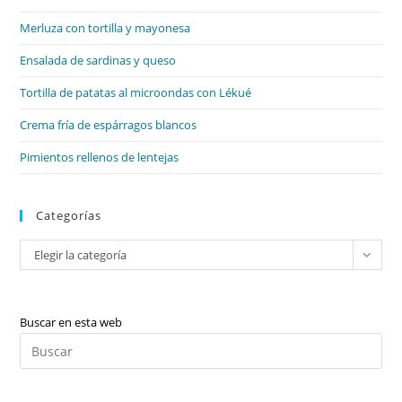
el
Merluza con tortilla y mayonesa
pan
de
Ensalada de sardinas y queso
bú
Tortilla de patatas al microondas con Lékué
Crema fría de espárragos blancos
Pimientos rellenos de lentejas
Categorías
Categorías
Elegir la categoría
Buscar en esta web
Pul
Es
par