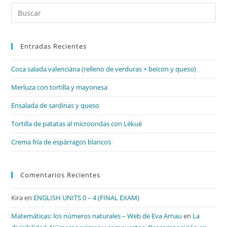
Pul
Es
par
Entradas Recientes
cer
el
Coca salada valenciana (relleno de verduras + beicon y queso)
pan
de
Merluza con tortilla y mayonesa
bú
Ensalada de sardinas y queso
Tortilla de patatas al microondas con Lékué
Crema fría de espárragos blancos
Comentarios Recientes
Kira
en
ENGLISH UNITS 0 – 4 (FINAL EXAM)
Matemáticas: los números naturales – Web de Eva Arnau
en
La