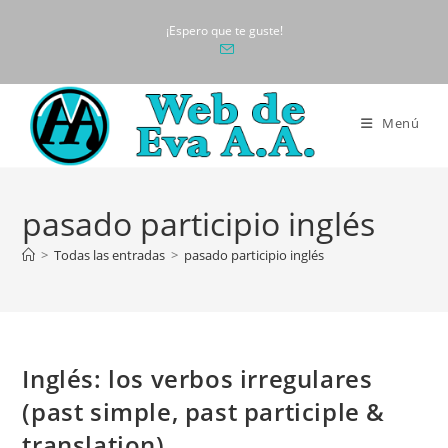
Ir
¡Espero que te guste!
al
contenido
Menú
pasado participio inglés
>
Todas las entradas
>
pasado participio inglés
Inglés: los verbos irregulares
(past simple, past participle &
translation)