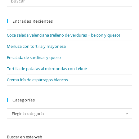
Es
par
Entradas Recientes
cer
el
Coca salada valenciana (relleno de verduras + beicon y queso)
pan
de
Merluza con tortilla y mayonesa
bú
Ensalada de sardinas y queso
Tortilla de patatas al microondas con Lékué
Crema fría de espárragos blancos
Categorías
Categorías
Elegir la categoría
Buscar en esta web