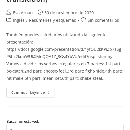
Autor
Publicación
Eva Arnau
30 de noviembre de 2020
de
de
Categoría
Comentarios
Inglés
/
Resúmenes y esquemas
Sin comentarios
la
la
de
de
entrada:
entrada:
la
la
También puedes estudiarlos utilizando la siguiente
entrada:
entrada:
presentación:
https://docs.google.com/presentation/d/1yfOU2kKPiZb7aSg
P5bz2kdnWUkXMoQQA1Z_8Gs4YbVU/edit?usp=sharing
Vamos a dividir los verbos irregulares en 7 partes: 1st part:
be-catch.2nd part: choose-feel.3rd part: fight-hide.4th part:
hit-make.5th part: mean-set.6th part: shake-steal.…
Inglés:
Continuar Leyendo
Los
Verbos
Irregulares
(past
Simple,
Past
Participle
Buscar en esta web
&
Pul
Translation)