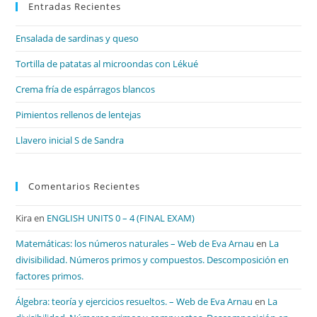
Entradas Recientes
cer
el
Ensalada de sardinas y queso
pan
de
Tortilla de patatas al microondas con Lékué
bú
Crema fría de espárragos blancos
Pimientos rellenos de lentejas
Llavero inicial S de Sandra
Comentarios Recientes
Kira
en
ENGLISH UNITS 0 – 4 (FINAL EXAM)
Matemáticas: los números naturales – Web de Eva Arnau
en
La
divisibilidad. Números primos y compuestos. Descomposición en
factores primos.
Álgebra: teoría y ejercicios resueltos. – Web de Eva Arnau
en
La