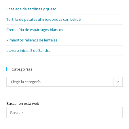
el
Ensalada de sardinas y queso
pan
de
Tortilla de patatas al microondas con Lékué
bú
Crema fría de espárragos blancos
Pimientos rellenos de lentejas
Llavero inicial S de Sandra
Categorías
Categorías
Elegir la categoría
Buscar en esta web
Pul
Es
par