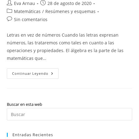
Autor
Publicación
Eva Arnau
28 de agosto de 2020
de
de
Categoría
Matemáticas
/
Resúmenes y esquemas
la
la
de
Comentarios
Sin comentarios
entrada:
entrada:
la
de
entrada:
la
Letras en vez de números Cuando las letras expresan
entrada:
números, las trataremos como tales en cuanto a las
operaciones y propiedades. El álgebra es la parte de las
matemáticas que…
Álgebra:
Continuar Leyendo
Teoría
Y
Ejercicios
Resueltos.
Buscar en esta web
Pul
Es
par
Entradas Recientes
cer