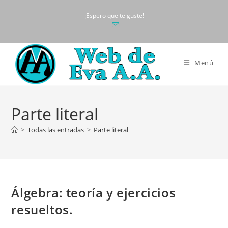
Ir
¡Espero que te guste!
al
contenido
Menú
Parte literal
>
Todas las entradas
>
Parte literal
Álgebra: teoría y ejercicios
resueltos.