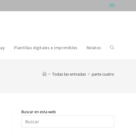
Alternar
lay
Plantillas digitales e imprimibles
Relatos
búsqueda
>
Todas las entradas
>
parte cuatro
de
Buscar en esta web
la
Pulsa
Escape
para