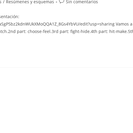
a
Comentarios
s
/
Resúmenes y esquemas
Sin comentarios
de
la
sentación:
entrada:
Zb7aSgP5bz2kdnWUkXMoQQA1Z_8Gs4YbVU/edit?usp=sharing Vamos a
atch.2nd part: choose-feel.3rd part: fight-hide.4th part: hit-make.5t