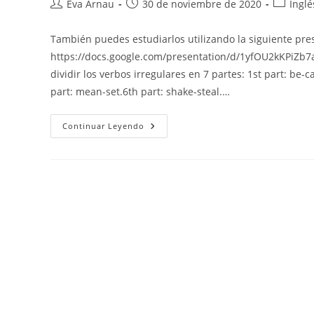
Autor
Publicación
Categorí
Eva Arnau
30 de noviembre de 2020
Inglé
de
de
de
la
la
la
También puedes estudiarlos utilizando la siguiente pre
entrada:
entrada:
entrada:
https://docs.google.com/presentation/d/1yfOU2kKPi
dividir los verbos irregulares en 7 partes: 1st part: be-c
part: mean-set.6th part: shake-steal.…
Inglés:
Continuar Leyendo
Los
Verbos
Irregulares
(past
Simple,
Past
Participle
&
Translation)