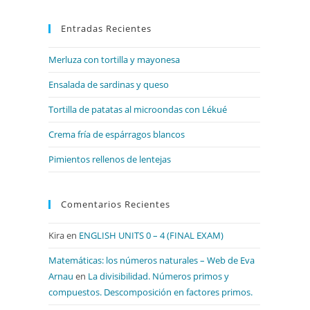
para
Entradas Recientes
cerrar
el
Merluza con tortilla y mayonesa
panel
de
Ensalada de sardinas y queso
búsqueda.
Tortilla de patatas al microondas con Lékué
Crema fría de espárragos blancos
Pimientos rellenos de lentejas
Comentarios Recientes
Kira
en
ENGLISH UNITS 0 – 4 (FINAL EXAM)
Matemáticas: los números naturales – Web de Eva
Arnau
en
La divisibilidad. Números primos y
compuestos. Descomposición en factores primos.