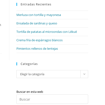
web
Entradas Recientes
cerrar
el
Merluza con tortilla y mayonesa
panel
de
Ensalada de sardinas y queso
h
búsqueda.
Tortilla de patatas al microondas con Lékué
Crema fría de espárragos blancos
Pimientos rellenos de lentejas
Categorías
Categorías
Elegir la categoría
Buscar en esta web
Pulsa
Escape