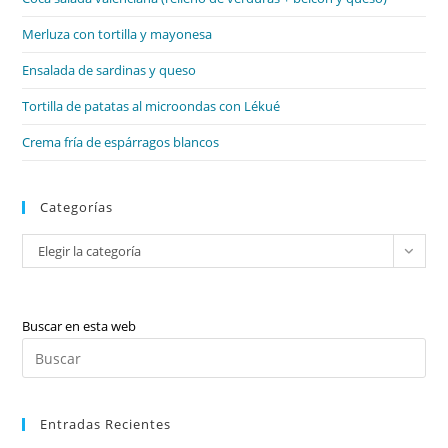
pan
de
Merluza con tortilla y mayonesa
bú
Ensalada de sardinas y queso
Tortilla de patatas al microondas con Lékué
Crema fría de espárragos blancos
Categorías
Categorías
Elegir la categoría
Buscar en esta web
Pul
Es
par
Entradas Recientes
cer