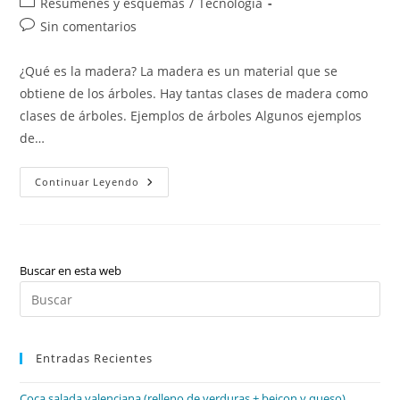
Categoría
Resúmenes y esquemas
/
Tecnología
la
la
de
Comentarios
Sin comentarios
entrada:
entrada:
la
de
entrada:
la
¿Qué es la madera? La madera es un material que se
entrada:
obtiene de los árboles. Hay tantas clases de madera como
clases de árboles. Ejemplos de árboles Algunos ejemplos
de…
La
Continuar Leyendo
Madera
Buscar en esta web
Pul
Es
par
Entradas Recientes
cer
el
Coca salada valenciana (relleno de verduras + beicon y queso)