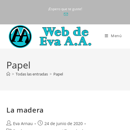
Ir
¡Espero que te guste!
al
contenido
Menú
Papel
>
Todas las entradas
>
Papel
La madera
Autor
Publicación
Eva Arnau
24 de junio de 2020
de
de