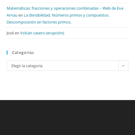
Matemáticas: fracciones y operaciones combinadas – Web de Eva
Arnau
en
La divisibilidad. Números primos y compuestos.
Descomposición en factores primos.
José
en
Volcán casero (erupción)
Categorías
Categorías
Elegir la categoría