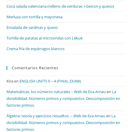
el
Coca salada valenciana (relleno de verduras + beicon y queso)
pan
de
Merluza con tortilla y mayonesa
bú
Ensalada de sardinas y queso
Tortilla de patatas al microondas con Lékué
Crema fría de espárragos blancos
Comentarios Recientes
Kira
en
ENGLISH UNITS 0 – 4 (FINAL EXAM)
Matemáticas: los números naturales – Web de Eva Arnau
en
La
divisibilidad. Números primos y compuestos. Descomposición en
factores primos.
Álgebra: teoría y ejercicios resueltos. – Web de Eva Arnau
en
La
divisibilidad. Números primos y compuestos. Descomposición en
factores primos.