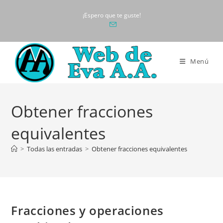
Ir
¡Espero que te guste!
al
contenido
Menú
Obtener fracciones
equivalentes
>
Todas las entradas
>
Obtener fracciones equivalentes
Fracciones y operaciones