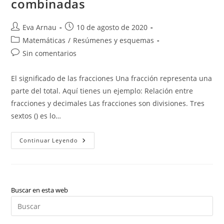
combinadas
Autor
Publicación
Eva Arnau
10 de agosto de 2020
de
de
Categoría
Matemáticas
/
Resúmenes y esquemas
la
la
de
Comentarios
Sin comentarios
entrada:
entrada:
la
de
entrada:
la
El significado de las fracciones Una fracción representa una
entrada:
parte del total. Aquí tienes un ejemplo: Relación entre
fracciones y decimales Las fracciones son divisiones. Tres
sextos () es lo…
Fracciones
Continuar Leyendo
Y
Operaciones
Combinadas
Buscar en esta web
Pul
Es