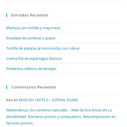
Es
par
Entradas Recientes
cer
el
Merluza con tortilla y mayonesa
pan
de
Ensalada de sardinas y queso
bú
Tortilla de patatas al microondas con Lékué
Crema fría de espárragos blancos
Pimientos rellenos de lentejas
Comentarios Recientes
Kira
en
ENGLISH UNITS 0 – 4 (FINAL EXAM)
Matemáticas: los números naturales – Web de Eva Arnau
en
La
divisibilidad. Números primos y compuestos. Descomposición en
factores primos.