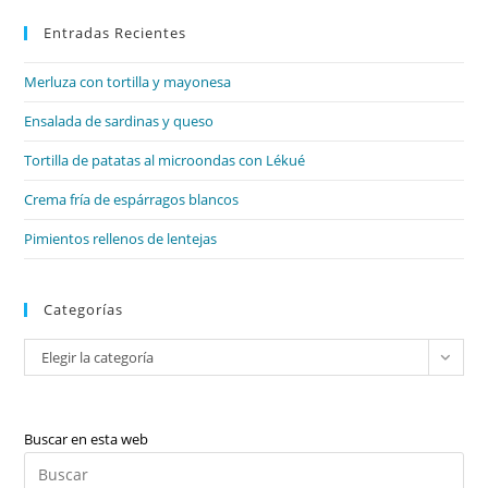
par
Entradas Recientes
cer
el
Merluza con tortilla y mayonesa
pan
de
Ensalada de sardinas y queso
bú
Tortilla de patatas al microondas con Lékué
Crema fría de espárragos blancos
Pimientos rellenos de lentejas
Categorías
Categorías
Elegir la categoría
Buscar en esta web
Pul