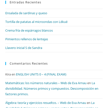
Entradas Recientes
cer
el
Ensalada de sardinas y queso
pan
de
Tortilla de patatas al microondas con Lékué
bú
Crema fría de espárragos blancos
Pimientos rellenos de lentejas
Llavero inicial S de Sandra
Comentarios Recientes
Kira
en
ENGLISH UNITS 0 – 4 (FINAL EXAM)
Matemáticas: los números naturales – Web de Eva Arnau
en
La
divisibilidad. Números primos y compuestos. Descomposición en
factores primos.
Álgebra: teoría y ejercicios resueltos. – Web de Eva Arnau
en
La