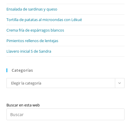
el
Ensalada de sardinas y queso
pan
de
Tortilla de patatas al microondas con Lékué
bú
Crema fría de espárragos blancos
Pimientos rellenos de lentejas
Llavero inicial S de Sandra
Categorías
Categorías
Elegir la categoría
Buscar en esta web
Pul
Es
par