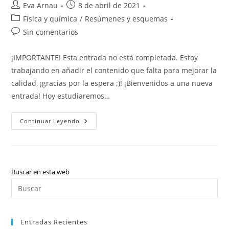
Autor
Publicación
Eva Arnau
8 de abril de 2021
de
de
Categoría
Física y química
/
Resúmenes y esquemas
la
la
de
Comentarios
Sin comentarios
entrada:
entrada:
la
de
entrada:
la
¡IMPORTANTE! Esta entrada no está completada. Estoy
entrada:
trabajando en añadir el contenido que falta para mejorar la
calidad, ¡gracias por la espera ;)! ¡Bienvenidos a una nueva
entrada! Hoy estudiaremos…
Física
Continuar Leyendo
Y
Química:
Tabla
Periódica
(valenciano)
Buscar en esta web
Pul
Es
par
Entradas Recientes
cer