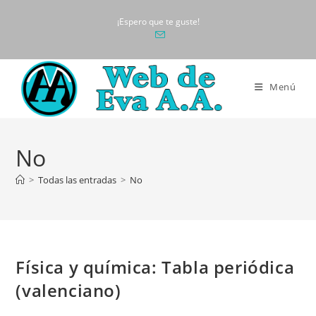
Ir
¡Espero que te guste!
al
contenido
Menú
No
>
Todas las entradas
>
No
Física y química: Tabla periódica
(valenciano)