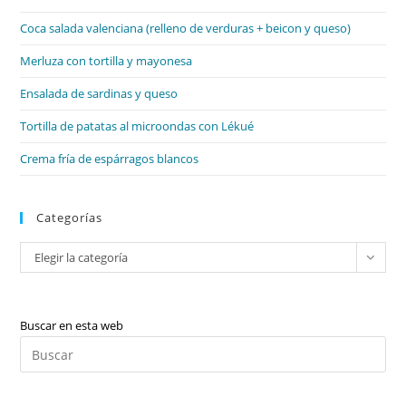
el
Coca salada valenciana (relleno de verduras + beicon y queso)
pan
de
Merluza con tortilla y mayonesa
bú
Ensalada de sardinas y queso
Tortilla de patatas al microondas con Lékué
Crema fría de espárragos blancos
Categorías
Categorías
Elegir la categoría
Buscar en esta web
Pul
Es
par