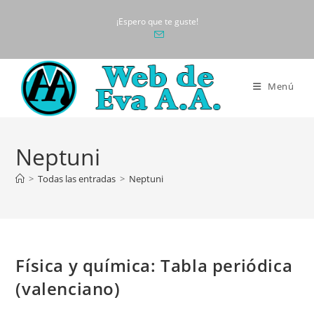
Ir
¡Espero que te guste!
al
contenido
Menú
Neptuni
>
Todas las entradas
>
Neptuni
Física y química: Tabla periódica
(valenciano)