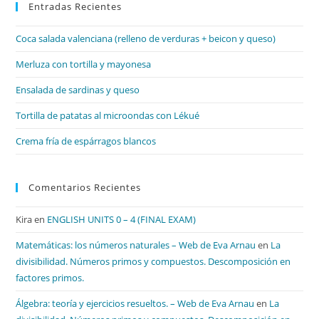
Entradas Recientes
cer
el
Coca salada valenciana (relleno de verduras + beicon y queso)
pan
de
Merluza con tortilla y mayonesa
bú
Ensalada de sardinas y queso
Tortilla de patatas al microondas con Lékué
Crema fría de espárragos blancos
Comentarios Recientes
Kira
en
ENGLISH UNITS 0 – 4 (FINAL EXAM)
Matemáticas: los números naturales – Web de Eva Arnau
en
La
divisibilidad. Números primos y compuestos. Descomposición en
factores primos.
Álgebra: teoría y ejercicios resueltos. – Web de Eva Arnau
en
La