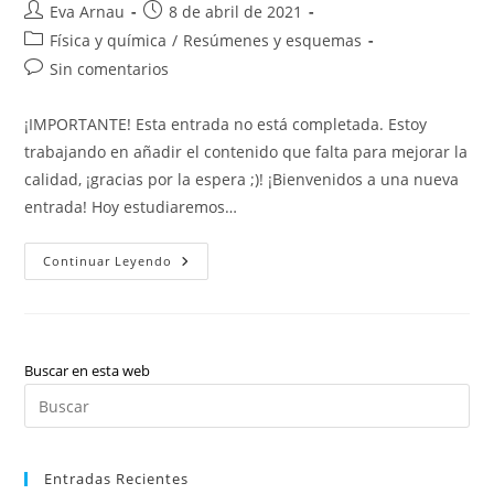
Autor
Publicación
Eva Arnau
8 de abril de 2021
de
de
Categoría
Física y química
/
Resúmenes y esquemas
la
la
de
Comentarios
Sin comentarios
entrada:
entrada:
la
de
entrada:
la
¡IMPORTANTE! Esta entrada no está completada. Estoy
entrada:
trabajando en añadir el contenido que falta para mejorar la
calidad, ¡gracias por la espera ;)! ¡Bienvenidos a una nueva
entrada! Hoy estudiaremos…
Física
Continuar Leyendo
Y
Química:
Tabla
Periódica
(valenciano)
Buscar en esta web
Pul
Es
par
Entradas Recientes
cer