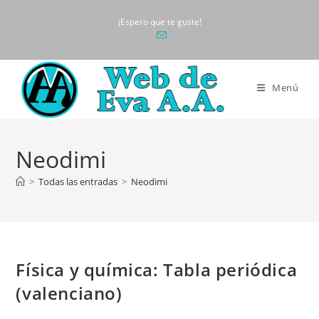
Ir
¡Espero que te guste!
al
contenido
Menú
Neodimi
>
Todas las entradas
>
Neodimi
Física y química: Tabla periódica
(valenciano)