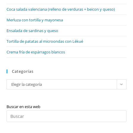
el
Coca salada valenciana (relleno de verduras + beicon y queso)
pan
de
Merluza con tortilla y mayonesa
bú
Ensalada de sardinas y queso
Tortilla de patatas al microondas con Lékué
Crema fría de espárragos blancos
Categorías
Categorías
Elegir la categoría
Buscar en esta web
Pul
Es
par