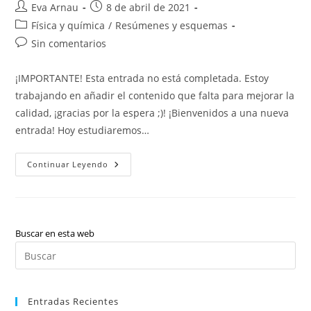
Autor
Publicación
Eva Arnau
8 de abril de 2021
de
de
Categoría
Física y química
/
Resúmenes y esquemas
la
la
de
Comentarios
Sin comentarios
entrada:
entrada:
la
de
entrada:
la
¡IMPORTANTE! Esta entrada no está completada. Estoy
entrada:
trabajando en añadir el contenido que falta para mejorar la
calidad, ¡gracias por la espera ;)! ¡Bienvenidos a una nueva
entrada! Hoy estudiaremos…
Física
Continuar Leyendo
Y
Química:
Tabla
Periódica
(valenciano)
Buscar en esta web
Pul
Es
par
Entradas Recientes
cer