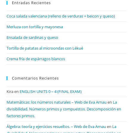
Entradas Recientes
cer
el
Coca salada valenciana (relleno de verduras + beicon y queso)
pan
de
Merluza con tortilla y mayonesa
bú
Ensalada de sardinas y queso
Tortilla de patatas al microondas con Lékué
Crema fría de espárragos blancos
Comentarios Recientes
Kira
en
ENGLISH UNITS 0 – 4 (FINAL EXAM)
Matemáticas: los números naturales – Web de Eva Arnau
en
La
divisibilidad. Números primos y compuestos. Descomposición en
factores primos.
Álgebra: teoría y ejercicios resueltos. – Web de Eva Arnau
en
La