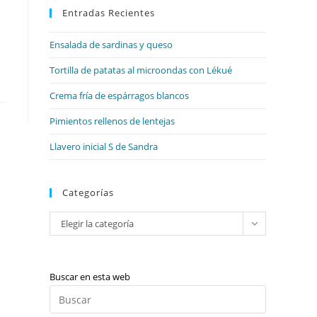
web
Entradas Recientes
cerrar
el
Ensalada de sardinas y queso
panel
de
Tortilla de patatas al microondas con Lékué
búsqueda.
Crema fría de espárragos blancos
Pimientos rellenos de lentejas
Llavero inicial S de Sandra
Categorías
Categorías
Elegir la categoría
Buscar en esta web
Pulsa
Escape