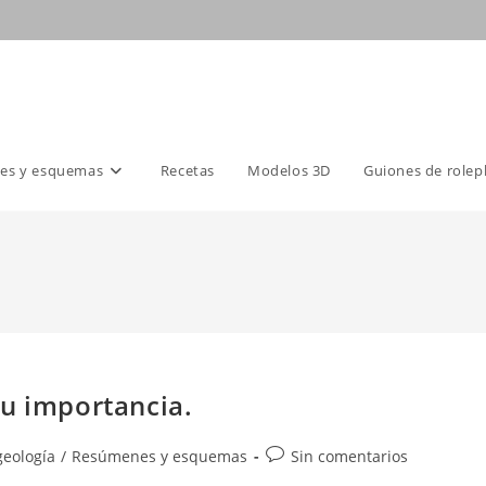
es y esquemas
Recetas
Modelos 3D
Guiones de rolep
su importancia.
Comentarios
geología
/
Resúmenes y esquemas
Sin comentarios
de