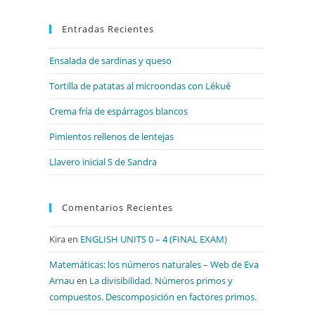
para
Entradas Recientes
cerrar
el
Ensalada de sardinas y queso
panel
de
Tortilla de patatas al microondas con Lékué
búsqueda.
Crema fría de espárragos blancos
Pimientos rellenos de lentejas
Llavero inicial S de Sandra
Comentarios Recientes
Kira
en
ENGLISH UNITS 0 – 4 (FINAL EXAM)
Matemáticas: los números naturales – Web de Eva
Arnau
en
La divisibilidad. Números primos y
compuestos. Descomposición en factores primos.