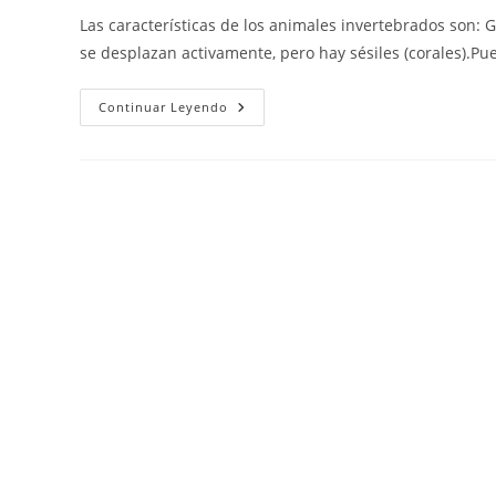
la
la
la
Las características de los animales invertebrados so
entrada:
entrada:
entrada:
se desplazan activamente, pero hay sésiles (corales).Pu
Los
Continuar Leyendo
Animales
Invertebrados
Y
Su
Importancia.