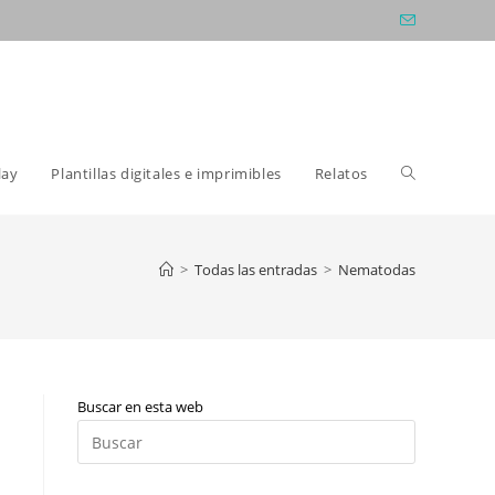
Alternar
lay
Plantillas digitales e imprimibles
Relatos
búsqueda
>
Todas las entradas
>
Nematodas
de
Buscar en esta web
la
Pulsa
Escape
para