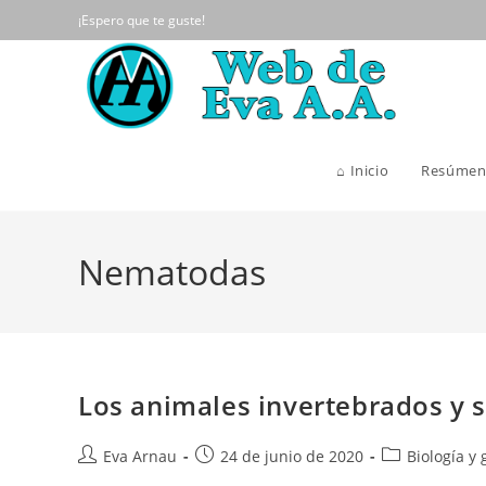
Ir
¡Espero que te guste!
al
contenido
⌂ Inicio
Resúmen
Nematodas
Los animales invertebrados y 
Autor
Publicación
Categoría
Eva Arnau
24 de junio de 2020
Biología y 
de
de
de