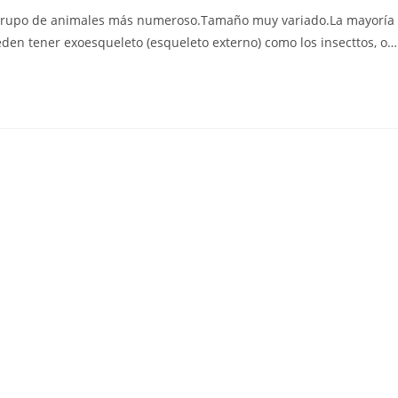
la
n: Grupo de animales más numeroso.Tamaño muy variado.La mayoría
entrada:
eden tener exoesqueleto (esqueleto externo) como los insecttos, o…