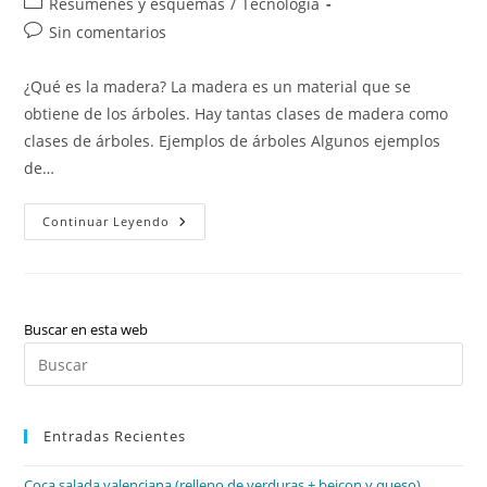
Categoría
Resúmenes y esquemas
/
Tecnología
la
la
de
Comentarios
Sin comentarios
entrada:
entrada:
la
de
entrada:
la
¿Qué es la madera? La madera es un material que se
entrada:
obtiene de los árboles. Hay tantas clases de madera como
clases de árboles. Ejemplos de árboles Algunos ejemplos
de…
La
Continuar Leyendo
Madera
Buscar en esta web
Pul
Es
par
Entradas Recientes
cer
el
Coca salada valenciana (relleno de verduras + beicon y queso)