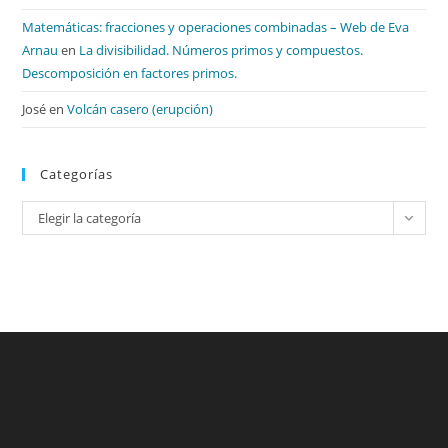
Matemáticas: fracciones y operaciones combinadas – Web de Eva
Arnau
en
La divisibilidad. Números primos y compuestos.
Descomposición en factores primos.
José
en
Volcán casero (erupción)
Categorías
Categorías
Elegir la categoría