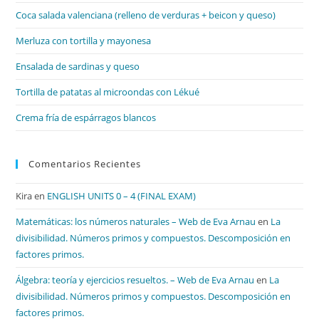
el
Coca salada valenciana (relleno de verduras + beicon y queso)
pan
de
Merluza con tortilla y mayonesa
bú
Ensalada de sardinas y queso
Tortilla de patatas al microondas con Lékué
Crema fría de espárragos blancos
Comentarios Recientes
Kira
en
ENGLISH UNITS 0 – 4 (FINAL EXAM)
Matemáticas: los números naturales – Web de Eva Arnau
en
La
divisibilidad. Números primos y compuestos. Descomposición en
factores primos.
Álgebra: teoría y ejercicios resueltos. – Web de Eva Arnau
en
La
divisibilidad. Números primos y compuestos. Descomposición en
factores primos.