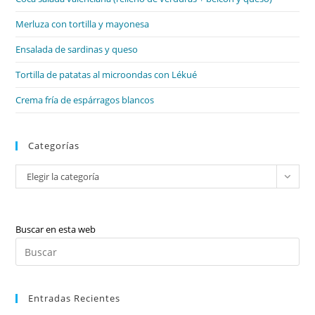
pan
de
Merluza con tortilla y mayonesa
bú
Ensalada de sardinas y queso
Tortilla de patatas al microondas con Lékué
Crema fría de espárragos blancos
Categorías
Categorías
Elegir la categoría
Buscar en esta web
Pul
Es
par
Entradas Recientes
cer