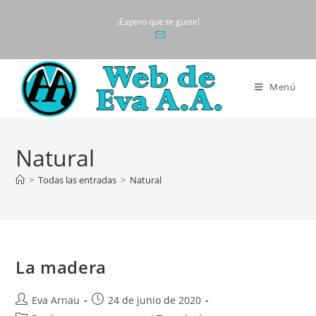
Ir
¡Espero que te guste!
al
contenido
Menú
Natural
>
Todas las entradas
>
Natural
La madera
Autor
Publicación
Eva Arnau
24 de junio de 2020
de
de