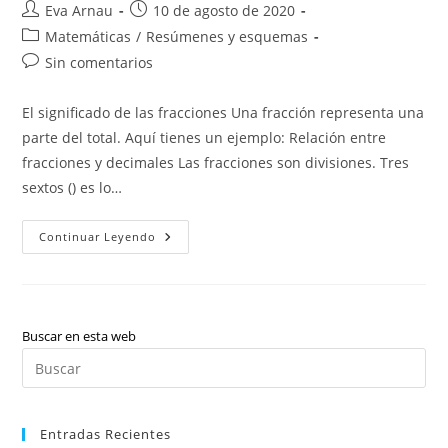
Autor
Publicación
Eva Arnau
10 de agosto de 2020
de
de
Categoría
Matemáticas
/
Resúmenes y esquemas
la
la
de
Comentarios
Sin comentarios
entrada:
entrada:
la
de
entrada:
la
El significado de las fracciones Una fracción representa una
entrada:
parte del total. Aquí tienes un ejemplo: Relación entre
fracciones y decimales Las fracciones son divisiones. Tres
sextos () es lo…
Fracciones
Continuar Leyendo
Y
Operaciones
Combinadas
Buscar en esta web
Pul
Es
par
Entradas Recientes
cer