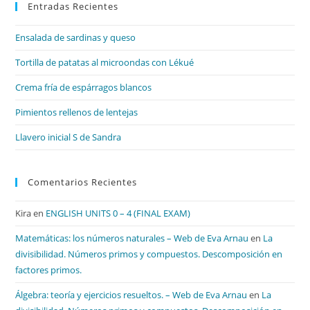
Entradas Recientes
cer
el
Ensalada de sardinas y queso
pan
de
Tortilla de patatas al microondas con Lékué
bú
Crema fría de espárragos blancos
Pimientos rellenos de lentejas
Llavero inicial S de Sandra
Comentarios Recientes
Kira
en
ENGLISH UNITS 0 – 4 (FINAL EXAM)
Matemáticas: los números naturales – Web de Eva Arnau
en
La
divisibilidad. Números primos y compuestos. Descomposición en
factores primos.
Álgebra: teoría y ejercicios resueltos. – Web de Eva Arnau
en
La