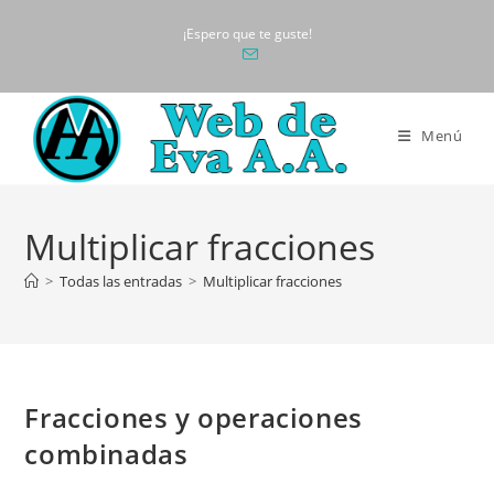
Ir
¡Espero que te guste!
al
contenido
Menú
Multiplicar fracciones
>
Todas las entradas
>
Multiplicar fracciones
Fracciones y operaciones
combinadas