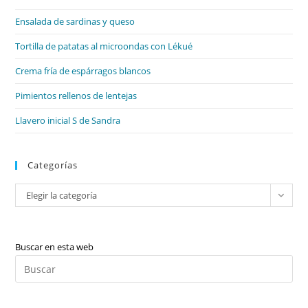
el
Ensalada de sardinas y queso
pan
de
Tortilla de patatas al microondas con Lékué
bú
Crema fría de espárragos blancos
Pimientos rellenos de lentejas
Llavero inicial S de Sandra
Categorías
Categorías
Elegir la categoría
Buscar en esta web
Pul
Es
par