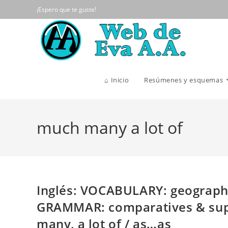
Ir
¡Espero que te guste!
al
contenido
⌂ Inicio
Resúmenes y esquemas
much many a lot of
Inglés: VOCABULARY: geography
GRAMMAR: comparatives & super
many, a lot of / as…as