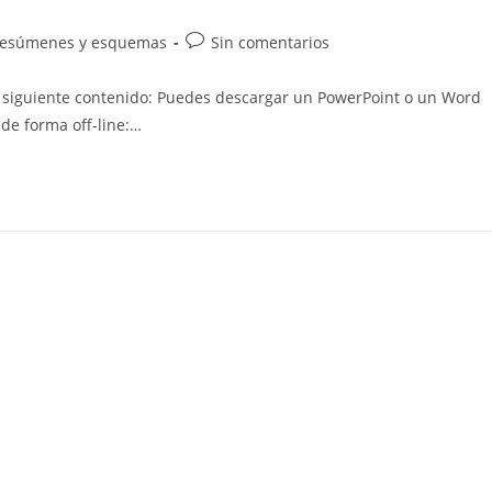
Comentarios
esúmenes y esquemas
Sin comentarios
de
la
l siguiente contenido: Puedes descargar un PowerPoint o un Word
entrada:
de forma off-line:…