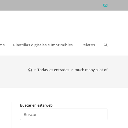
Alternar
oms
Plantillas digitales e imprimibles
Relatos
búsqueda
>
Todas las entradas
>
much many a lot of
de
Buscar en esta web
la
Pulsa
Escape
para