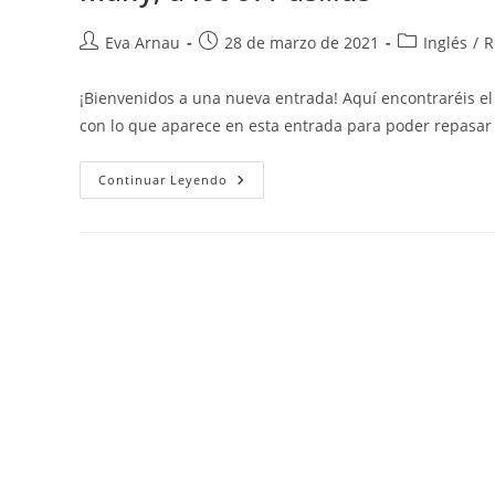
Autor
Publicación
Categoría
Eva Arnau
28 de marzo de 2021
Inglés
/
R
de
de
de
la
la
la
¡Bienvenidos a una nueva entrada! Aquí encontraréis e
entrada:
entrada:
entrada:
con lo que aparece en esta entrada para poder repasar 
Inglés:
Continuar Leyendo
VOCABULARY:
Geography
And
Landscape
/
Animals
///
GRAMMAR:
Comparatives
&
Superlatives
/
A-
An,
Some,
Any
/
Much,
Many,
A