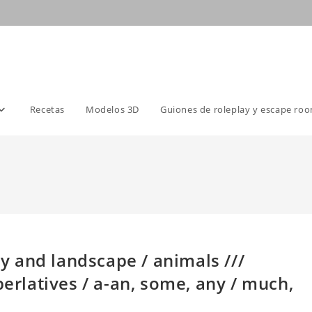
Recetas
Modelos 3D
Guiones de roleplay y escape ro
 and landscape / animals ///
latives / a-an, some, any / much,