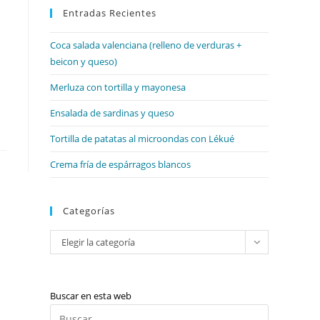
web
Entradas Recientes
cerrar
el
Coca salada valenciana (relleno de verduras +
panel
beicon y queso)
de
búsqueda.
Merluza con tortilla y mayonesa
Ensalada de sardinas y queso
Tortilla de patatas al microondas con Lékué
Crema fría de espárragos blancos
Categorías
Categorías
Elegir la categoría
Buscar en esta web
Pulsa