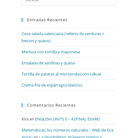
Escape
para
Entradas Recientes
cerrar
el
Coca salada valenciana (relleno de verduras +
panel
beicon y queso)
de
búsqueda.
Merluza con tortilla y mayonesa
Ensalada de sardinas y queso
Tortilla de patatas al microondas con Lékué
Crema fría de espárragos blancos
Comentarios Recientes
Kira
en
ENGLISH UNITS 0 – 4 (FINAL EXAM)
Matemáticas: los números naturales – Web de Eva
Arnau
en
La divisibilidad. Números primos y