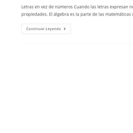
la
la
la
Letras en vez de números Cuando las letras expresan nú
entrada:
entrada:
entrada:
propiedades. El álgebra es la parte de las matemáticas
Álgebra:
Continuar Leyendo
Teoría
Y
Ejercicios
Resueltos.