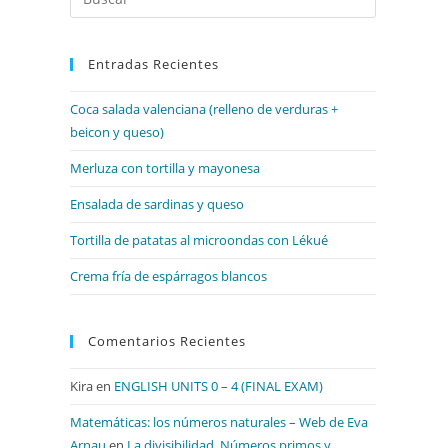
Escape
para
Entradas Recientes
cerrar
el
Coca salada valenciana (relleno de verduras +
panel
beicon y queso)
de
búsqueda.
Merluza con tortilla y mayonesa
Ensalada de sardinas y queso
Tortilla de patatas al microondas con Lékué
Crema fría de espárragos blancos
Comentarios Recientes
Kira
en
ENGLISH UNITS 0 – 4 (FINAL EXAM)
Matemáticas: los números naturales – Web de Eva
Arnau
en
La divisibilidad. Números primos y