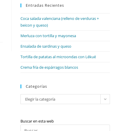
web
Entradas Recientes
cerrar
el
Coca salada valenciana (relleno de verduras +
panel
beicon y queso)
de
búsqueda.
Merluza con tortilla y mayonesa
Ensalada de sardinas y queso
Tortilla de patatas al microondas con Lékué
Crema fría de espárragos blancos
Categorías
Categorías
Elegir la categoría
Buscar en esta web
Pulsa