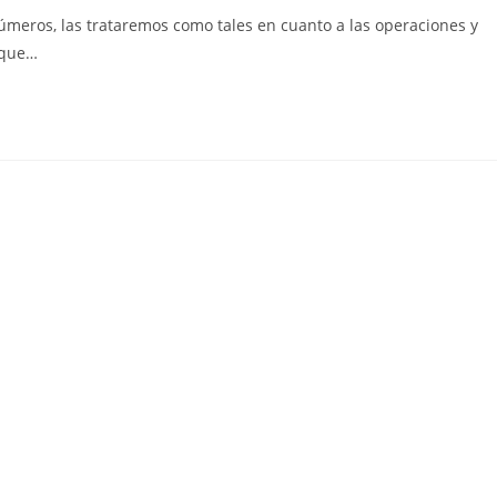
la
meros, las trataremos como tales en cuanto a las operaciones y
entrada:
 que…