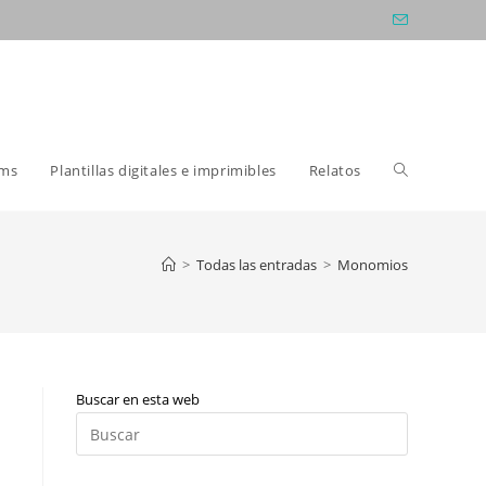
Alternar
oms
Plantillas digitales e imprimibles
Relatos
búsqueda
>
Todas las entradas
>
Monomios
de
Buscar en esta web
la
Pulsa
Escape
para