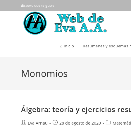
Ir
¡Espero que te guste!
al
contenido
⌂ Inicio
Resúmenes y esquemas
Monomios
Álgebra: teoría y ejercicios res
Autor
Publicación
Categoría
Eva Arnau
28 de agosto de 2020
Matemáti
de
de
de