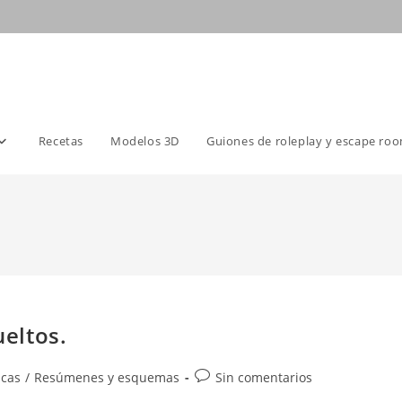
Recetas
Modelos 3D
Guiones de roleplay y escape ro
ueltos.
Comentarios
cas
/
Resúmenes y esquemas
Sin comentarios
de