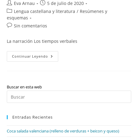
Autor
Publicación
Eva Arnau
5 de julio de 2020
de
de
Categoría
Lengua castellana y literatura
/
Resúmenes y
la
la
de
esquemas
entrada:
entrada:
la
Comentarios
Sin comentarios
entrada:
de
la
La narración Los tiempos verbales
entrada:
La
Continuar Leyendo
Narración
Y
Los
Tiempos
Verbales.
Buscar en esta web
Pul
Es
par
Entradas Recientes
cer
el
Coca salada valenciana (relleno de verduras + beicon y queso)
pan