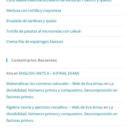
Coca salada valenciana (relleno de verduras + beicon y queso)
pan
de
Merluza con tortilla y mayonesa
bú
Ensalada de sardinas y queso
Tortilla de patatas al microondas con Lékué
Crema fría de espárragos blancos
Comentarios Recientes
Kira
en
ENGLISH UNITS 0 – 4 (FINAL EXAM)
Matemáticas: los números naturales – Web de Eva Arnau
en
La
divisibilidad. Números primos y compuestos. Descomposición en
factores primos.
Álgebra: teoría y ejercicios resueltos. – Web de Eva Arnau
en
La
divisibilidad. Números primos y compuestos. Descomposición en
factores primos.