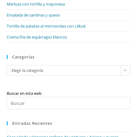
de
Merluza con tortilla y mayonesa
bú
Ensalada de sardinas y queso
Tortilla de patatas al microondas con Lékué
Crema fría de espárragos blancos
Categorías
Categorías
Elegir la categoría
Buscar en esta web
Pul
Es
par
Entradas Recientes
cer
el