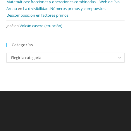
Matemáticas: fracciones y operaciones combinadas – Web de Eva
Arnau
en
La divisibilidad. Números primos y compuestos.
Descomposición en factores primos.
José
en
Volcán casero (erupción)
Categorías
Categorías
Elegir la categoría