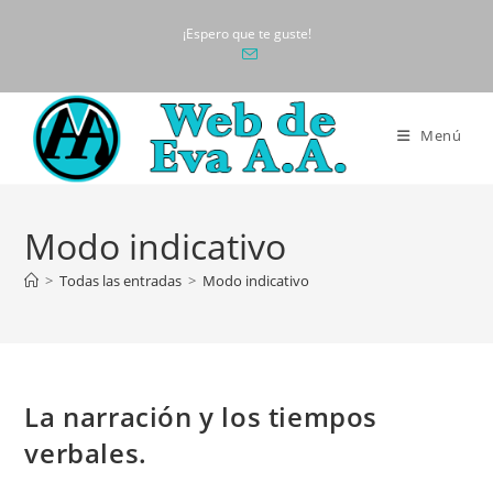
Ir
¡Espero que te guste!
al
contenido
Menú
Modo indicativo
>
Todas las entradas
>
Modo indicativo
La narración y los tiempos
verbales.