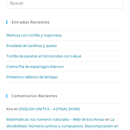
Pul
Es
par
Entradas Recientes
cer
el
Merluza con tortilla y mayonesa
pan
de
Ensalada de sardinas y queso
bú
Tortilla de patatas al microondas con Lékué
Crema fría de espárragos blancos
Pimientos rellenos de lentejas
Comentarios Recientes
Kira
en
ENGLISH UNITS 0 – 4 (FINAL EXAM)
Matemáticas: los números naturales – Web de Eva Arnau
en
La
divisibilidad. Números primos y compuestos. Descomposición en