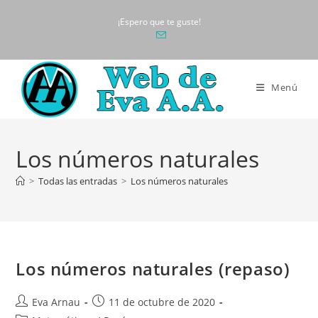
Ir
¡Espero que te guste!
al
contenido
Menú
Los números naturales
>
Todas las entradas
>
Los números naturales
Los números naturales (repaso)
Autor
Publicación
Eva Arnau
11 de octubre de 2020
de
de