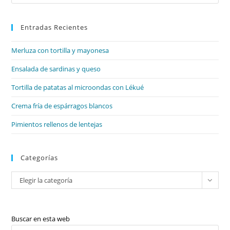
Es
par
Entradas Recientes
cer
el
Merluza con tortilla y mayonesa
pan
de
Ensalada de sardinas y queso
bú
Tortilla de patatas al microondas con Lékué
Crema fría de espárragos blancos
Pimientos rellenos de lentejas
Categorías
Categorías
Elegir la categoría
Buscar en esta web