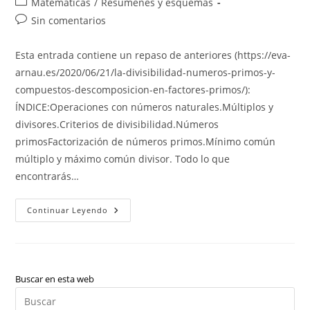
Categoría
Matemáticas
/
Resúmenes y esquemas
la
la
de
Comentarios
Sin comentarios
entrada:
entrada:
la
de
entrada:
la
Esta entrada contiene un repaso de anteriores (https://eva-
entrada:
arnau.es/2020/06/21/la-divisibilidad-numeros-primos-y-
compuestos-descomposicion-en-factores-primos/):
ÍNDICE:Operaciones con números naturales.Múltiplos y
divisores.Criterios de divisibilidad.Números
primosFactorización de números primos.Mínimo común
múltiplo y máximo común divisor. Todo lo que
encontrarás…
Los
Continuar Leyendo
Números
Naturales
(repaso)
Buscar en esta web
Pul