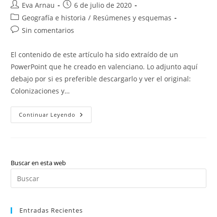
Autor
Publicación
Eva Arnau
6 de julio de 2020
de
de
Categoría
Geografía e historia
/
Resúmenes y esquemas
la
la
de
Comentarios
Sin comentarios
entrada:
entrada:
la
de
entrada:
la
El contenido de este artículo ha sido extraído de un
entrada:
PowerPoint que he creado en valenciano. Lo adjunto aquí
debajo por si es preferible descargarlo y ver el original:
Colonizaciones y…
Colonizaciones
Continuar Leyendo
Y
Pueblos
Prerromanos
Buscar en esta web
Pul
Es
par
Entradas Recientes
cer