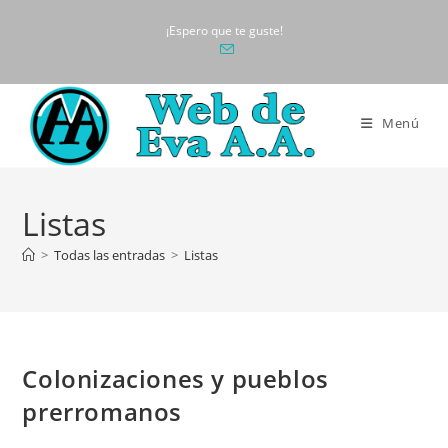
Ir
¡Espero que te guste!
al
contenido
Menú
Listas
>
Todas las entradas
>
Listas
Colonizaciones y pueblos
prerromanos