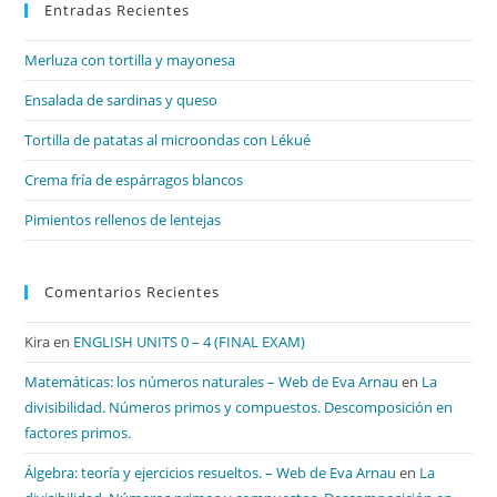
Entradas Recientes
cer
el
Merluza con tortilla y mayonesa
pan
de
Ensalada de sardinas y queso
bú
Tortilla de patatas al microondas con Lékué
Crema fría de espárragos blancos
Pimientos rellenos de lentejas
Comentarios Recientes
Kira
en
ENGLISH UNITS 0 – 4 (FINAL EXAM)
Matemáticas: los números naturales – Web de Eva Arnau
en
La
divisibilidad. Números primos y compuestos. Descomposición en
factores primos.
Álgebra: teoría y ejercicios resueltos. – Web de Eva Arnau
en
La