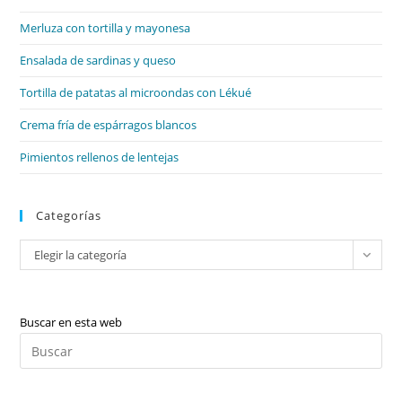
el
Merluza con tortilla y mayonesa
pan
de
Ensalada de sardinas y queso
bú
Tortilla de patatas al microondas con Lékué
Crema fría de espárragos blancos
Pimientos rellenos de lentejas
Categorías
Categorías
Elegir la categoría
Buscar en esta web
Pul
Es
par