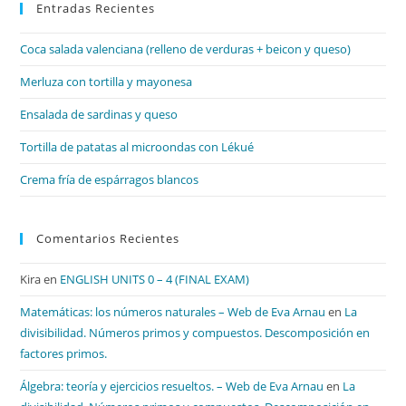
Entradas Recientes
cer
el
Coca salada valenciana (relleno de verduras + beicon y queso)
pan
de
Merluza con tortilla y mayonesa
bú
Ensalada de sardinas y queso
Tortilla de patatas al microondas con Lékué
Crema fría de espárragos blancos
Comentarios Recientes
Kira
en
ENGLISH UNITS 0 – 4 (FINAL EXAM)
Matemáticas: los números naturales – Web de Eva Arnau
en
La
divisibilidad. Números primos y compuestos. Descomposición en
factores primos.
Álgebra: teoría y ejercicios resueltos. – Web de Eva Arnau
en
La