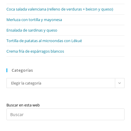
el
Coca salada valenciana (relleno de verduras + beicon y queso)
pan
de
Merluza con tortilla y mayonesa
bú
Ensalada de sardinas y queso
Tortilla de patatas al microondas con Lékué
Crema fría de espárragos blancos
Categorías
Categorías
Elegir la categoría
Buscar en esta web
Pul
Es
par