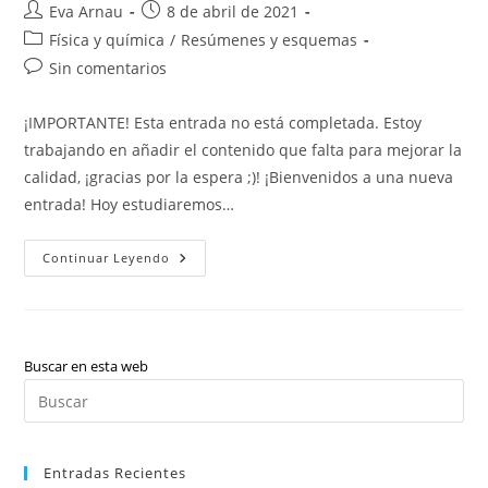
Autor
Publicación
Eva Arnau
8 de abril de 2021
de
de
Categoría
Física y química
/
Resúmenes y esquemas
la
la
de
Comentarios
Sin comentarios
entrada:
entrada:
la
de
entrada:
la
¡IMPORTANTE! Esta entrada no está completada. Estoy
entrada:
trabajando en añadir el contenido que falta para mejorar la
calidad, ¡gracias por la espera ;)! ¡Bienvenidos a una nueva
entrada! Hoy estudiaremos…
Física
Continuar Leyendo
Y
Química:
Tabla
Periódica
(valenciano)
Buscar en esta web
Pul
Es
par
Entradas Recientes
cer