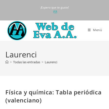
Ir
¡Espero que te guste!
al
contenido
Menú
Laurenci
>
Todas las entradas
>
Laurenci
Física y química: Tabla periódica
(valenciano)