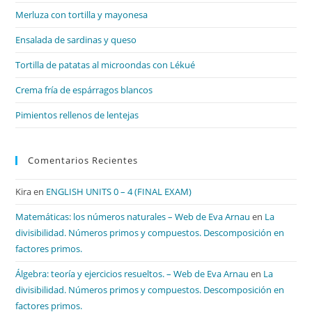
el
Merluza con tortilla y mayonesa
pan
de
Ensalada de sardinas y queso
bú
Tortilla de patatas al microondas con Lékué
Crema fría de espárragos blancos
Pimientos rellenos de lentejas
Comentarios Recientes
Kira
en
ENGLISH UNITS 0 – 4 (FINAL EXAM)
Matemáticas: los números naturales – Web de Eva Arnau
en
La
divisibilidad. Números primos y compuestos. Descomposición en
factores primos.
Álgebra: teoría y ejercicios resueltos. – Web de Eva Arnau
en
La
divisibilidad. Números primos y compuestos. Descomposición en
factores primos.