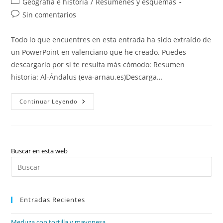
Categoría
Geografía e historia
/
Resúmenes y esquemas
la
la
de
Comentarios
Sin comentarios
entrada:
entrada:
la
de
entrada:
la
Todo lo que encuentres en esta entrada ha sido extraído de
entrada:
un PowerPoint en valenciano que he creado. Puedes
descargarlo por si te resulta más cómodo: Resumen
historia: Al-Ándalus (eva-arnau.es)Descarga…
Historia:
Continuar Leyendo
Al-
Ándalus
Buscar en esta web
Pul
Es
par
Entradas Recientes
cer
el
Merluza con tortilla y mayonesa