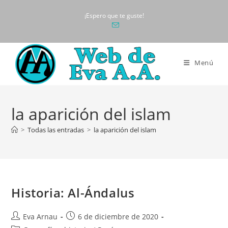
Ir
¡Espero que te guste!
al
contenido
Menú
la aparición del islam
>
Todas las entradas
>
la aparición del islam
Historia: Al-Ándalus
Autor
Publicación
Eva Arnau
6 de diciembre de 2020
de
de