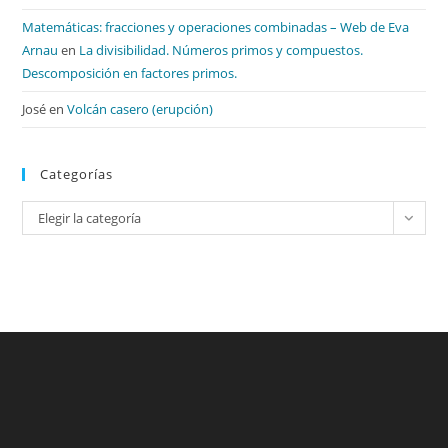
Matemáticas: fracciones y operaciones combinadas – Web de Eva
Arnau
en
La divisibilidad. Números primos y compuestos.
Descomposición en factores primos.
José
en
Volcán casero (erupción)
Categorías
Categorías
Elegir la categoría