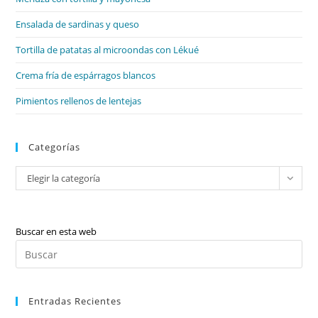
pan
de
Ensalada de sardinas y queso
bú
Tortilla de patatas al microondas con Lékué
Crema fría de espárragos blancos
Pimientos rellenos de lentejas
Categorías
Categorías
Elegir la categoría
Buscar en esta web
Pul
Es
par
Entradas Recientes
cer