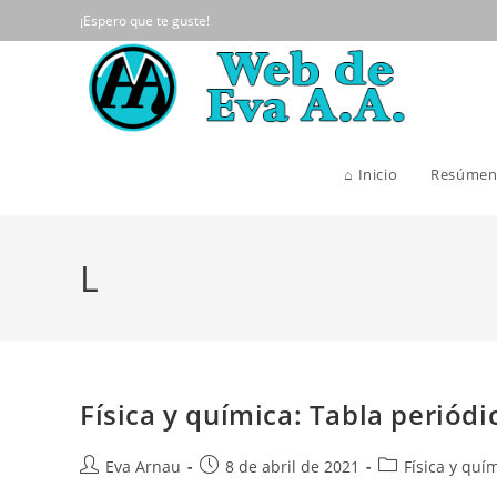
Ir
¡Espero que te guste!
al
contenido
⌂ Inicio
Resúmen
L
Física y química: Tabla periódi
Autor
Publicación
Categoría
Eva Arnau
8 de abril de 2021
Física y quí
de
de
de