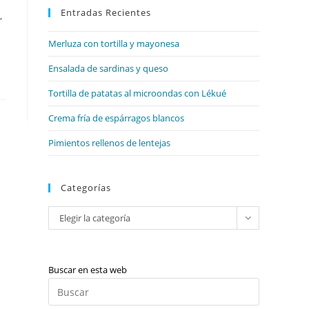
web
Entradas Recientes
cerrar
,
el
Merluza con tortilla y mayonesa
panel
de
Ensalada de sardinas y queso
búsqueda.
Tortilla de patatas al microondas con Lékué
Crema fría de espárragos blancos
Pimientos rellenos de lentejas
Categorías
Categorías
Elegir la categoría
Buscar en esta web
Pulsa
Escape