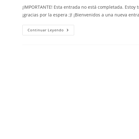
la
la
la
¡IMPORTANTE! Esta entrada no está completada. Estoy tr
entrada:
entrada:
entrada:
¡gracias por la espera ;)! ¡Bienvenidos a una nueva en
Física
Continuar Leyendo
Y
Química:
Tabla
Periódica
(valenciano)