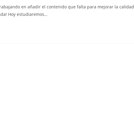
la
abajando en añadir el contenido que falta para mejorar la calidad
entrada:
trada! Hoy estudiaremos…