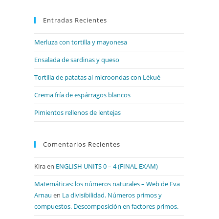
para
Entradas Recientes
cerrar
el
Merluza con tortilla y mayonesa
panel
de
Ensalada de sardinas y queso
búsqueda.
Tortilla de patatas al microondas con Lékué
Crema fría de espárragos blancos
Pimientos rellenos de lentejas
Comentarios Recientes
Kira
en
ENGLISH UNITS 0 – 4 (FINAL EXAM)
Matemáticas: los números naturales – Web de Eva
Arnau
en
La divisibilidad. Números primos y
compuestos. Descomposición en factores primos.