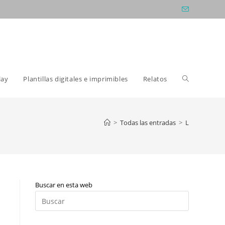
Alternar
lay
Plantillas digitales e imprimibles
Relatos
búsqueda
>
Todas las entradas
>
L
de
Buscar en esta web
la
Pulsa
Escape
para