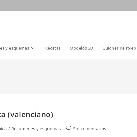
es y esquemas
Recetas
Modelos 3D
Guiones de rolep
ca (valenciano)
Comentarios
mica
/
Resúmenes y esquemas
Sin comentarios
de