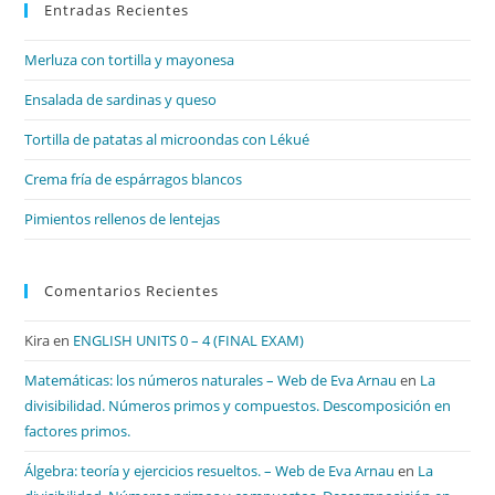
Entradas Recientes
cer
el
Merluza con tortilla y mayonesa
pan
de
Ensalada de sardinas y queso
bú
Tortilla de patatas al microondas con Lékué
Crema fría de espárragos blancos
Pimientos rellenos de lentejas
Comentarios Recientes
Kira
en
ENGLISH UNITS 0 – 4 (FINAL EXAM)
Matemáticas: los números naturales – Web de Eva Arnau
en
La
divisibilidad. Números primos y compuestos. Descomposición en
factores primos.
Álgebra: teoría y ejercicios resueltos. – Web de Eva Arnau
en
La