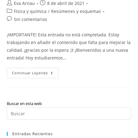
Autor
Publicación
Eva Arnau
8 de abril de 2021
de
de
Categoría
Física y química
/
Resúmenes y esquemas
la
la
de
Comentarios
Sin comentarios
entrada:
entrada:
la
de
entrada:
la
¡IMPORTANTE! Esta entrada no está completada. Estoy
entrada:
trabajando en añadir el contenido que falta para mejorar la
calidad, ¡gracias por la espera ;)! ¡Bienvenidos a una nueva
entrada! Hoy estudiaremos…
Física
Continuar Leyendo
Y
Química:
Tabla
Periódica
(valenciano)
Buscar en esta web
Pul
Es
par
Entradas Recientes
cer