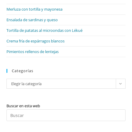
el
Merluza con tortilla y mayonesa
pan
de
Ensalada de sardinas y queso
bú
Tortilla de patatas al microondas con Lékué
Crema fría de espárragos blancos
Pimientos rellenos de lentejas
Categorías
Categorías
Elegir la categoría
Buscar en esta web
Pul
Es
par