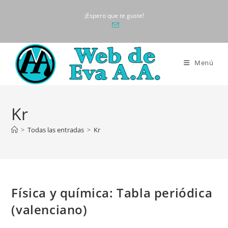
Ir
¡Espero que te guste!
al
contenido
Menú
Kr
>
Todas las entradas
>
Kr
Física y química: Tabla periódica
(valenciano)