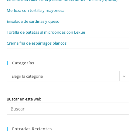
pan
de
Merluza con tortilla y mayonesa
bú
Ensalada de sardinas y queso
Tortilla de patatas al microondas con Lékué
Crema fría de espárragos blancos
Categorías
Categorías
Elegir la categoría
Buscar en esta web
Pul
Es
par
Entradas Recientes
cer