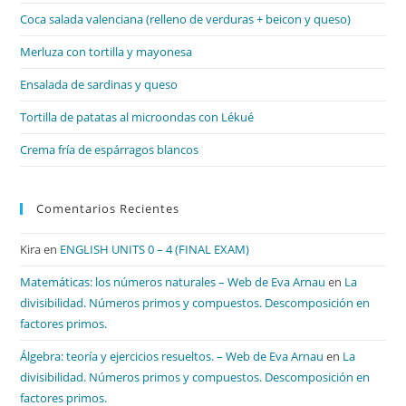
el
Coca salada valenciana (relleno de verduras + beicon y queso)
pan
de
Merluza con tortilla y mayonesa
bú
Ensalada de sardinas y queso
Tortilla de patatas al microondas con Lékué
Crema fría de espárragos blancos
Comentarios Recientes
Kira
en
ENGLISH UNITS 0 – 4 (FINAL EXAM)
Matemáticas: los números naturales – Web de Eva Arnau
en
La
divisibilidad. Números primos y compuestos. Descomposición en
factores primos.
Álgebra: teoría y ejercicios resueltos. – Web de Eva Arnau
en
La
divisibilidad. Números primos y compuestos. Descomposición en
factores primos.