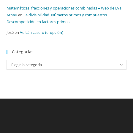
Matemáticas: fracciones y operaciones combinadas – Web de Eva
Arnau
en
La divisibilidad. Números primos y compuestos.
Descomposición en factores primos.
José
en
Volcán casero (erupción)
Categorías
Categorías
Elegir la categoría