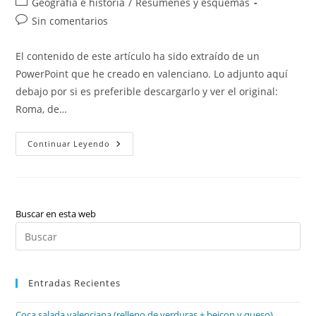
Categoría
Geografía e historia
/
Resúmenes y esquemas
la
la
de
Comentarios
Sin comentarios
entrada:
entrada:
la
de
entrada:
la
El contenido de este artículo ha sido extraído de un
entrada:
PowerPoint que he creado en valenciano. Lo adjunto aquí
debajo por si es preferible descargarlo y ver el original:
Roma, de…
Roma,
Continuar Leyendo
De
La
República
Al
Imperio
Buscar en esta web
Pul
Es
par
Entradas Recientes
cer
el
Coca salada valenciana (relleno de verduras + beicon y queso)