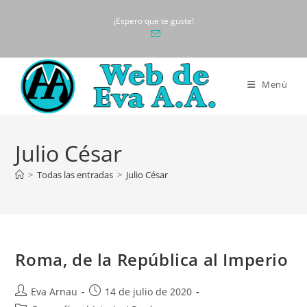
Ir
¡Espero que te guste!
al
contenido
Menú
Julio César
>
Todas las entradas
>
Julio César
Roma, de la República al Imperio
Autor
Publicación
Eva Arnau
14 de julio de 2020
de
de