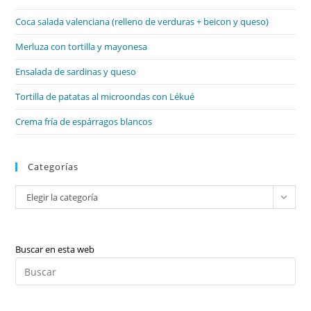
el
Coca salada valenciana (relleno de verduras + beicon y queso)
pan
de
Merluza con tortilla y mayonesa
bú
Ensalada de sardinas y queso
Tortilla de patatas al microondas con Lékué
Crema fría de espárragos blancos
Categorías
Categorías
Elegir la categoría
Buscar en esta web
Pul
Es
par