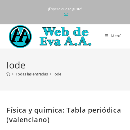
Ir
¡Espero que te guste!
al
contenido
Menú
Iode
>
Todas las entradas
>
Iode
Física y química: Tabla periódica
(valenciano)