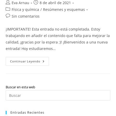
Autor
Publicación
Eva Arnau
8 de abril de 2021
de
de
Categoría
Física y química
/
Resúmenes y esquemas
la
la
de
Comentarios
Sin comentarios
entrada:
entrada:
la
de
entrada:
la
¡IMPORTANTE! Esta entrada no está completada. Estoy
entrada:
trabajando en añadir el contenido que falta para mejorar la
calidad, ¡gracias por la espera ;)! ¡Bienvenidos a una nueva
entrada! Hoy estudiaremos…
Física
Continuar Leyendo
Y
Química:
Tabla
Periódica
(valenciano)
Buscar en esta web
Pul
Es
par
Entradas Recientes
cer