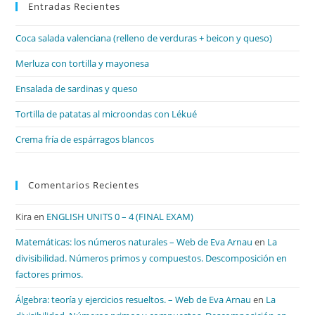
Entradas Recientes
cer
el
Coca salada valenciana (relleno de verduras + beicon y queso)
pan
de
Merluza con tortilla y mayonesa
bú
Ensalada de sardinas y queso
Tortilla de patatas al microondas con Lékué
Crema fría de espárragos blancos
Comentarios Recientes
Kira
en
ENGLISH UNITS 0 – 4 (FINAL EXAM)
Matemáticas: los números naturales – Web de Eva Arnau
en
La
divisibilidad. Números primos y compuestos. Descomposición en
factores primos.
Álgebra: teoría y ejercicios resueltos. – Web de Eva Arnau
en
La