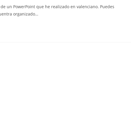
la
o de un PowerPoint que he realizado en valenciano. Puedes
entrada:
cuentra organizado…