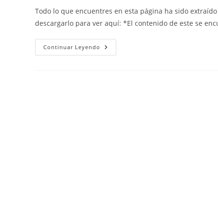
la
la
la
Todo lo que encuentres en esta página ha sido extraíd
entrada:
entrada:
entrada:
descargarlo para ver aquí: *El contenido de este se en
Fin
Continuar Leyendo
Del
Imperio
Romano
De
Occidente
Y
Las
Invasiones
Germánicas.