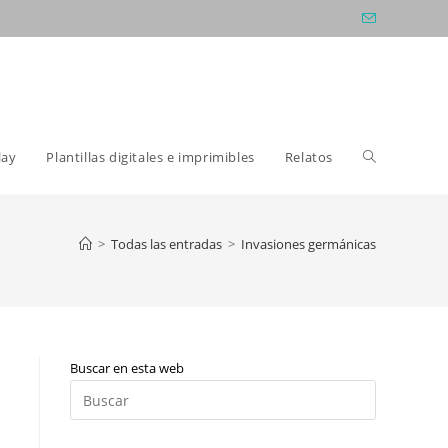
Alternar
lay
Plantillas digitales e imprimibles
Relatos
búsqueda
>
Todas las entradas
>
Invasiones germánicas
de
Buscar en esta web
la
Pulsa
Escape
para