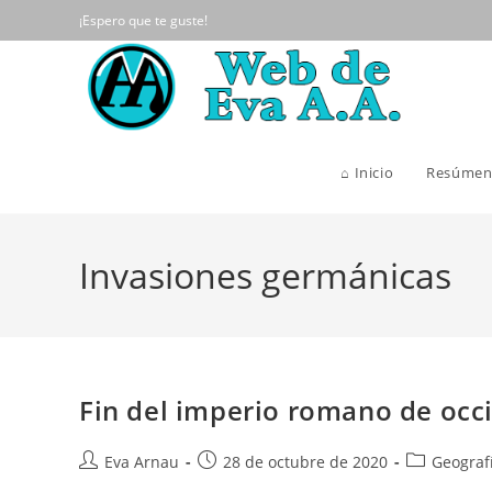
Ir
¡Espero que te guste!
al
contenido
⌂ Inicio
Resúmen
Invasiones germánicas
Fin del imperio romano de occi
Autor
Publicación
Categoría
Eva Arnau
28 de octubre de 2020
Geografí
de
de
de