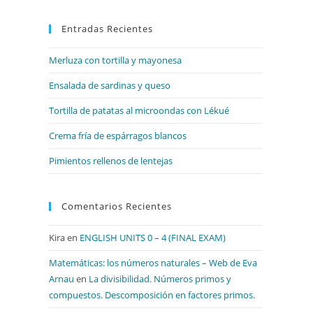
para
Entradas Recientes
cerrar
el
Merluza con tortilla y mayonesa
panel
de
Ensalada de sardinas y queso
búsqueda.
Tortilla de patatas al microondas con Lékué
Crema fría de espárragos blancos
Pimientos rellenos de lentejas
Comentarios Recientes
Kira
en
ENGLISH UNITS 0 – 4 (FINAL EXAM)
Matemáticas: los números naturales – Web de Eva
Arnau
en
La divisibilidad. Números primos y
compuestos. Descomposición en factores primos.