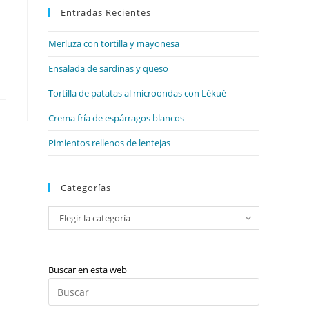
web
Entradas Recientes
cerrar
el
Merluza con tortilla y mayonesa
panel
de
Ensalada de sardinas y queso
búsqueda.
Tortilla de patatas al microondas con Lékué
Crema fría de espárragos blancos
Pimientos rellenos de lentejas
Categorías
Categorías
Elegir la categoría
Buscar en esta web
Pulsa
Escape