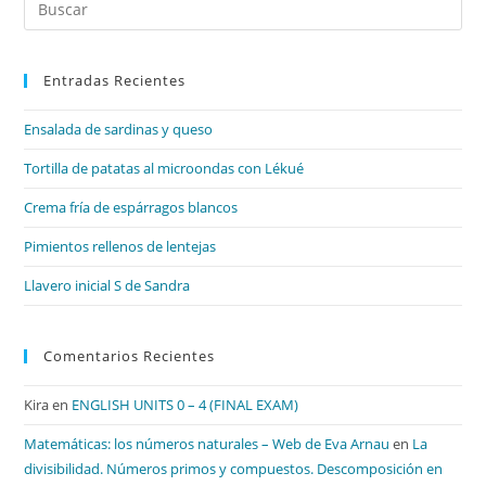
Es
par
Entradas Recientes
cer
el
Ensalada de sardinas y queso
pan
de
Tortilla de patatas al microondas con Lékué
bú
Crema fría de espárragos blancos
Pimientos rellenos de lentejas
Llavero inicial S de Sandra
Comentarios Recientes
Kira
en
ENGLISH UNITS 0 – 4 (FINAL EXAM)
Matemáticas: los números naturales – Web de Eva Arnau
en
La
divisibilidad. Números primos y compuestos. Descomposición en