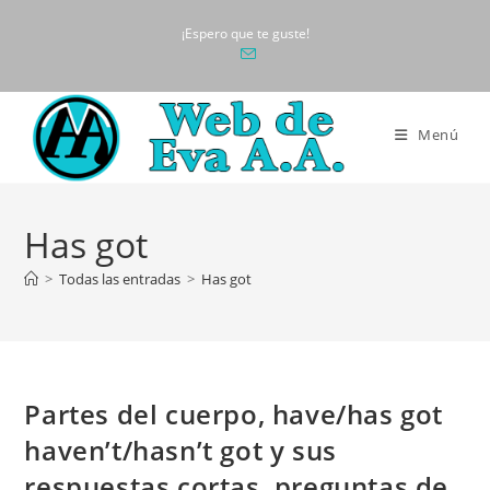
Ir
¡Espero que te guste!
al
contenido
Menú
Has got
>
Todas las entradas
>
Has got
Partes del cuerpo, have/has got
haven’t/hasn’t got y sus
respuestas cortas, preguntas de