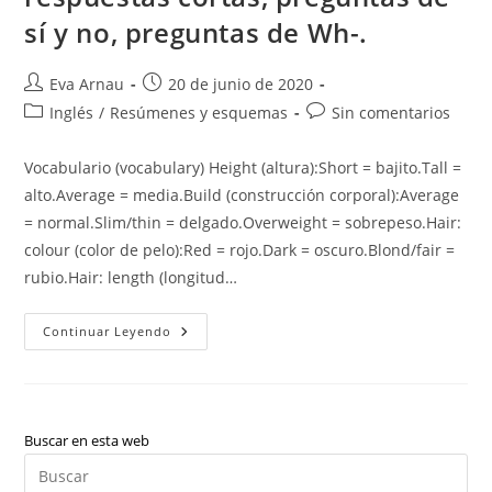
sí y no, preguntas de Wh-.
Autor
Publicación
Eva Arnau
20 de junio de 2020
de
de
Categoría
Comentarios
Inglés
/
Resúmenes y esquemas
Sin comentarios
la
la
de
de
entrada:
entrada:
la
la
Vocabulario (vocabulary) Height (altura):Short = bajito.Tall =
entrada:
entrada:
alto.Average = media.Build (construcción corporal):Average
= normal.Slim/thin = delgado.Overweight = sobrepeso.Hair:
colour (color de pelo):Red = rojo.Dark = oscuro.Blond/fair =
rubio.Hair: length (longitud…
Partes
Continuar Leyendo
Del
Cuerpo,
Have/has
Got
Haven’t/hasn’t
Got
Y
Buscar en esta web
Sus
Pul
Respuestas
Cortas,