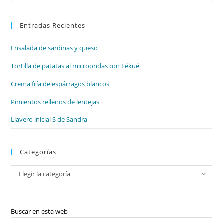
Es
Preguntas
De
par
Sí
Y
Entradas Recientes
cer
No,
el
Preguntas
De
Ensalada de sardinas y queso
pan
Wh-.
de
Tortilla de patatas al microondas con Lékué
bú
Crema fría de espárragos blancos
Pimientos rellenos de lentejas
Llavero inicial S de Sandra
Categorías
Categorías
Elegir la categoría
Buscar en esta web
Pul