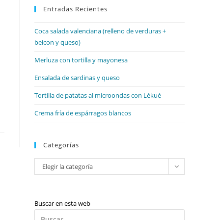
web
Entradas Recientes
cerrar
el
Coca salada valenciana (relleno de verduras +
panel
beicon y queso)
de
búsqueda.
Merluza con tortilla y mayonesa
Ensalada de sardinas y queso
Tortilla de patatas al microondas con Lékué
Crema fría de espárragos blancos
Categorías
Categorías
Elegir la categoría
Buscar en esta web
Pulsa