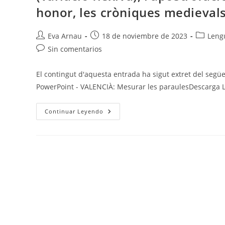
honor, les cròniques medieval
Autor
Publicación
Categorí
Eva Arnau
18 de noviembre de 2023
Lengu
de
de
de
Comentarios
Sin comentarios
la
la
la
de
entrada:
entrada:
entrada:
la
El contingut d'aquesta entrada ha sigut extret del següe
entrada:
PowerPoint - VALENCIÀ: Mesurar les paraulesDescarga La
Valencià
Continuar Leyendo
U.2
I
11:
La
Variació
Lingüística
(situació
Comunicativa),
Les
Propietats
Textuals
(registres),
Sintagma
Nominal
I
Adjectival