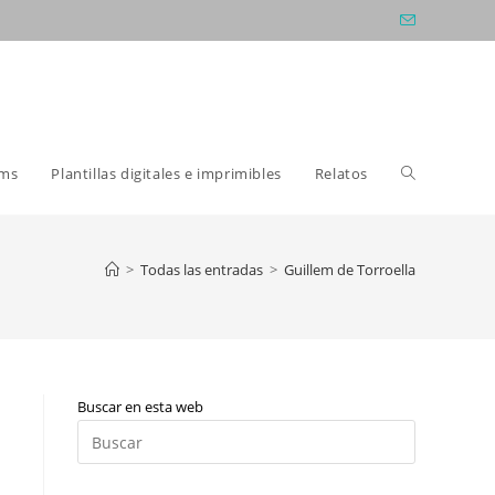
Alternar
oms
Plantillas digitales e imprimibles
Relatos
búsqueda
>
Todas las entradas
>
Guillem de Torroella
de
Buscar en esta web
la
Pulsa
Escape
para