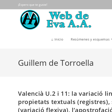
Ir
¡Espero que te guste!
al
contenido
⌂ Inicio
Resúmenes y esquemas
Guillem de Torroella
Valencià U.2 i 11: la variació li
propietats textuals (registres)
(variació flexiva), l’apostrofaci