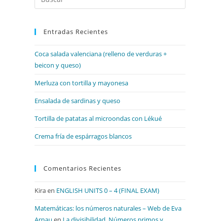
Escape
para
Entradas Recientes
cerrar
el
Coca salada valenciana (relleno de verduras +
panel
beicon y queso)
de
búsqueda.
Merluza con tortilla y mayonesa
Ensalada de sardinas y queso
Tortilla de patatas al microondas con Lékué
Crema fría de espárragos blancos
Comentarios Recientes
Kira
en
ENGLISH UNITS 0 – 4 (FINAL EXAM)
Matemáticas: los números naturales – Web de Eva
Arnau
en
La divisibilidad. Números primos y