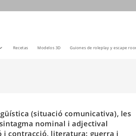
Recetas
Modelos 3D
Guiones de roleplay y escape ro
ngüística (situació comunicativa), les
, sintagma nominal i adjectival
ó i contracció, literatura: guerra i