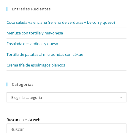
par
Entradas Recientes
cer
el
Coca salada valenciana (relleno de verduras + beicon y queso)
pan
de
Merluza con tortilla y mayonesa
bú
Ensalada de sardinas y queso
Tortilla de patatas al microondas con Lékué
Crema fría de espárragos blancos
Categorías
Categorías
Elegir la categoría
Buscar en esta web
Pul