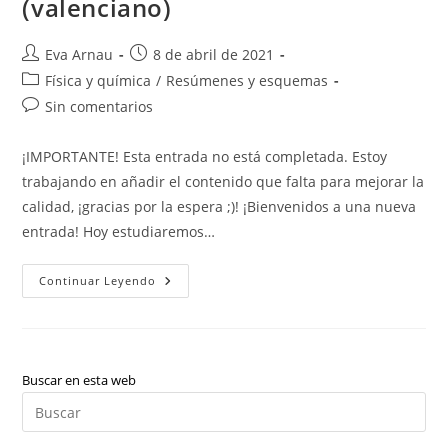
(valenciano)
Autor
Publicación
Eva Arnau
8 de abril de 2021
de
de
Categoría
Física y química
/
Resúmenes y esquemas
la
la
de
Comentarios
Sin comentarios
entrada:
entrada:
la
de
entrada:
la
¡IMPORTANTE! Esta entrada no está completada. Estoy
entrada:
trabajando en añadir el contenido que falta para mejorar la
calidad, ¡gracias por la espera ;)! ¡Bienvenidos a una nueva
entrada! Hoy estudiaremos…
Física
Continuar Leyendo
Y
Química:
Tabla
Periódica
(valenciano)
Buscar en esta web
Pul
Es