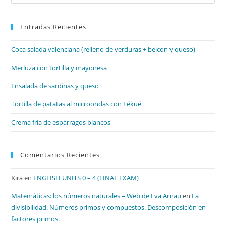
Es
par
Entradas Recientes
cer
el
Coca salada valenciana (relleno de verduras + beicon y queso)
pan
de
Merluza con tortilla y mayonesa
bú
Ensalada de sardinas y queso
Tortilla de patatas al microondas con Lékué
Crema fría de espárragos blancos
Comentarios Recientes
Kira
en
ENGLISH UNITS 0 – 4 (FINAL EXAM)
Matemáticas: los números naturales – Web de Eva Arnau
en
La
divisibilidad. Números primos y compuestos. Descomposición en
factores primos.