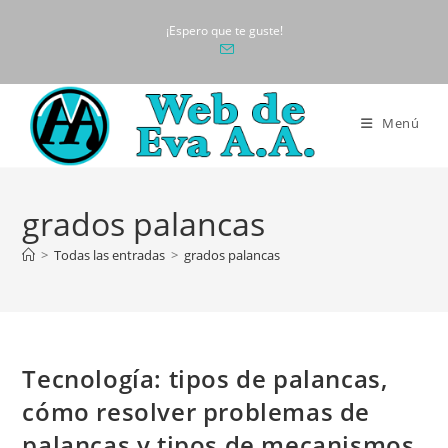
Ir
¡Espero que te guste!
al
contenido
Menú
grados palancas
>
Todas las entradas
>
grados palancas
Tecnología: tipos de palancas,
cómo resolver problemas de
palancas y tipos de mecanismos