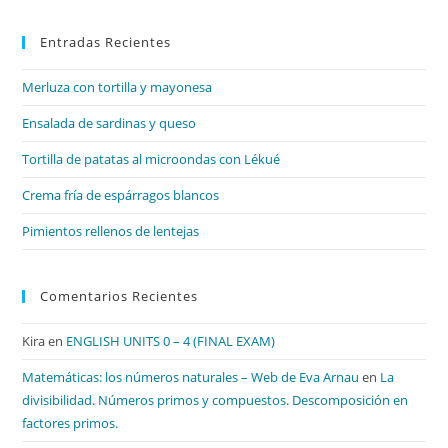
par
Entradas Recientes
cer
el
Merluza con tortilla y mayonesa
pan
de
Ensalada de sardinas y queso
bú
Tortilla de patatas al microondas con Lékué
Crema fría de espárragos blancos
Pimientos rellenos de lentejas
Comentarios Recientes
Kira
en
ENGLISH UNITS 0 – 4 (FINAL EXAM)
Matemáticas: los números naturales – Web de Eva Arnau
en
La
divisibilidad. Números primos y compuestos. Descomposición en
factores primos.