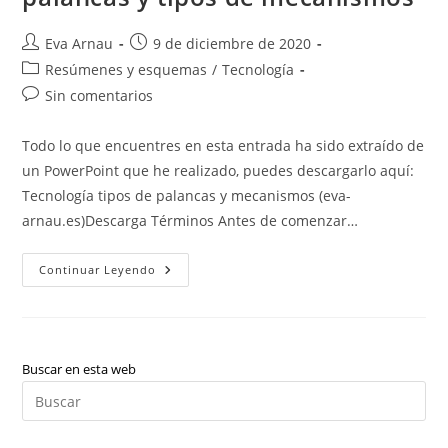
Autor
Publicación
Eva Arnau
9 de diciembre de 2020
de
de
Categoría
Resúmenes y esquemas
/
Tecnología
la
la
de
Comentarios
Sin comentarios
entrada:
entrada:
la
de
entrada:
la
Todo lo que encuentres en esta entrada ha sido extraído de
entrada:
un PowerPoint que he realizado, puedes descargarlo aquí:
Tecnología tipos de palancas y mecanismos (eva-
arnau.es)Descarga Términos Antes de comenzar…
Tecnología:
Continuar Leyendo
Tipos
De
Palancas,
Cómo
Resolver
Problemas
De
Buscar en esta web
Palancas
Pul
Y
Tipos
Es
De
Mecanismos
par