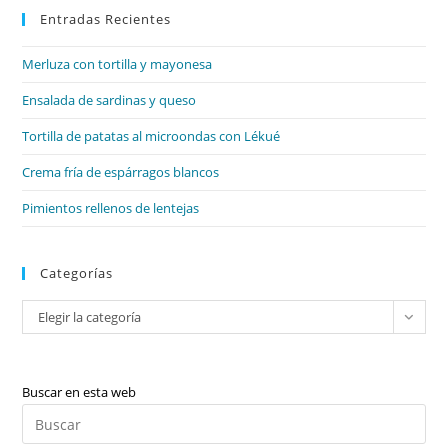
Entradas Recientes
cer
el
Merluza con tortilla y mayonesa
pan
de
Ensalada de sardinas y queso
bú
Tortilla de patatas al microondas con Lékué
Crema fría de espárragos blancos
Pimientos rellenos de lentejas
Categorías
Categorías
Elegir la categoría
Buscar en esta web
Pul
Es