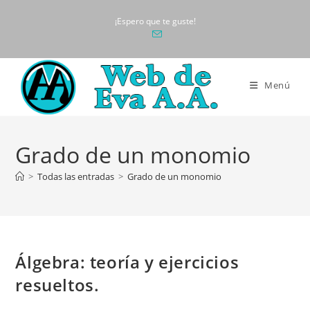
Ir
¡Espero que te guste!
al
contenido
Menú
Grado de un monomio
>
Todas las entradas
>
Grado de un monomio
Álgebra: teoría y ejercicios
resueltos.