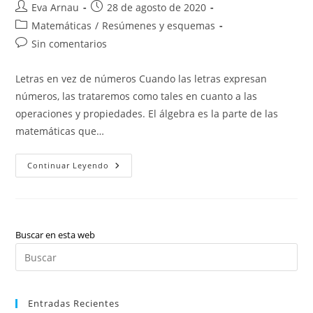
Autor
Publicación
Eva Arnau
28 de agosto de 2020
de
de
Categoría
Matemáticas
/
Resúmenes y esquemas
la
la
de
Comentarios
Sin comentarios
entrada:
entrada:
la
de
entrada:
la
Letras en vez de números Cuando las letras expresan
entrada:
números, las trataremos como tales en cuanto a las
operaciones y propiedades. El álgebra es la parte de las
matemáticas que…
Álgebra:
Continuar Leyendo
Teoría
Y
Ejercicios
Resueltos.
Buscar en esta web
Pul
Es
par
Entradas Recientes
cer