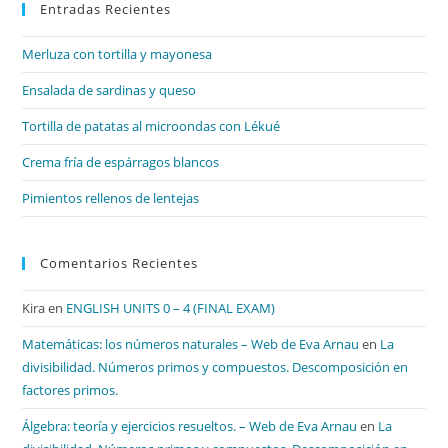
Entradas Recientes
cer
el
Merluza con tortilla y mayonesa
pan
de
Ensalada de sardinas y queso
bú
Tortilla de patatas al microondas con Lékué
Crema fría de espárragos blancos
Pimientos rellenos de lentejas
Comentarios Recientes
Kira
en
ENGLISH UNITS 0 – 4 (FINAL EXAM)
Matemáticas: los números naturales – Web de Eva Arnau
en
La
divisibilidad. Números primos y compuestos. Descomposición en
factores primos.
Álgebra: teoría y ejercicios resueltos. – Web de Eva Arnau
en
La