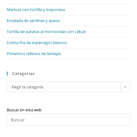
el
Merluza con tortilla y mayonesa
pan
de
Ensalada de sardinas y queso
bú
Tortilla de patatas al microondas con Lékué
Crema fría de espárragos blancos
Pimientos rellenos de lentejas
Categorías
Categorías
Elegir la categoría
Buscar en esta web
Pul
Es
par