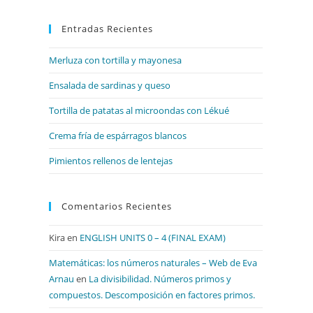
para
Entradas Recientes
cerrar
el
Merluza con tortilla y mayonesa
panel
de
Ensalada de sardinas y queso
búsqueda.
Tortilla de patatas al microondas con Lékué
Crema fría de espárragos blancos
Pimientos rellenos de lentejas
Comentarios Recientes
Kira
en
ENGLISH UNITS 0 – 4 (FINAL EXAM)
Matemáticas: los números naturales – Web de Eva
Arnau
en
La divisibilidad. Números primos y
compuestos. Descomposición en factores primos.