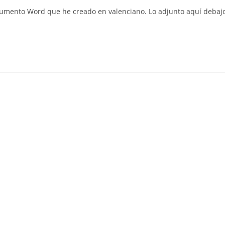
la
ocumento Word que he creado en valenciano. Lo adjunto aquí debaj
entrada: