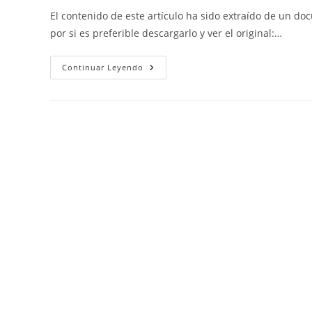
la
la
la
El contenido de este artículo ha sido extraído de un d
entrada:
entrada:
entrada:
por si es preferible descargarlo y ver el original:…
El
Continuar Leyendo
Reino
De
Las
Plantas