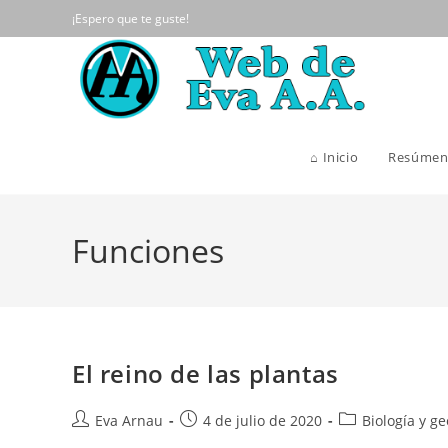
Ir
¡Espero que te guste!
al
contenido
⌂ Inicio
Resúmen
Funciones
El reino de las plantas
Autor
Publicación
Categoría
Eva Arnau
4 de julio de 2020
Biología y ge
de
de
de