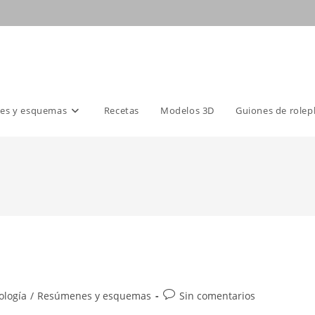
es y esquemas
Recetas
Modelos 3D
Guiones de rolep
Comentarios
ología
/
Resúmenes y esquemas
Sin comentarios
de