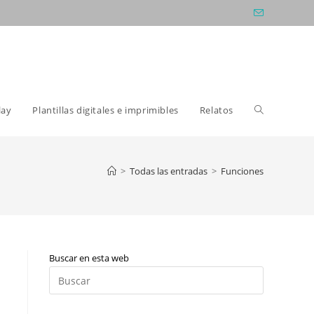
Alternar
lay
Plantillas digitales e imprimibles
Relatos
búsqueda
>
Todas las entradas
>
Funciones
de
Buscar en esta web
la
Pulsa
Escape
para