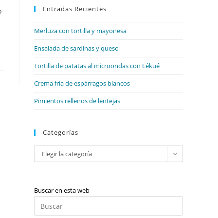
web
Entradas Recientes
cerrar
o
el
Merluza con tortilla y mayonesa
panel
de
Ensalada de sardinas y queso
búsqueda.
Tortilla de patatas al microondas con Lékué
Crema fría de espárragos blancos
Pimientos rellenos de lentejas
Categorías
Categorías
Elegir la categoría
Buscar en esta web
Pulsa
Escape