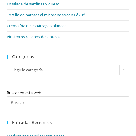
de
Ensalada de sardinas y queso
bú
Tortilla de patatas al microondas con Lékué
Crema fría de espárragos blancos
Pimientos rellenos de lentejas
Categorías
Categorías
Elegir la categoría
Buscar en esta web
Pul
Es
par
Entradas Recientes
cer
el