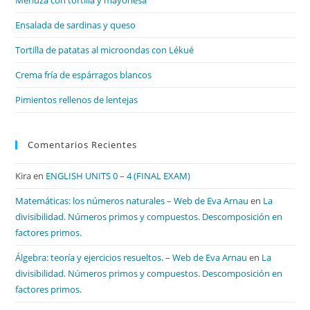
Merluza con tortilla y mayonesa
pan
de
Ensalada de sardinas y queso
bú
Tortilla de patatas al microondas con Lékué
Crema fría de espárragos blancos
Pimientos rellenos de lentejas
Comentarios Recientes
Kira
en
ENGLISH UNITS 0 – 4 (FINAL EXAM)
Matemáticas: los números naturales – Web de Eva Arnau
en
La
divisibilidad. Números primos y compuestos. Descomposición en
factores primos.
Álgebra: teoría y ejercicios resueltos. – Web de Eva Arnau
en
La
divisibilidad. Números primos y compuestos. Descomposición en
factores primos.