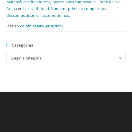
Matemáticas: fracciones y operaciones combinadas – Web de Eva
Arnau
en
La divisibilidad. Números primos y compuestos.
Descomposición en factores primos.
José
en
Volcán casero (erupción)
Categorías
Categorías
Elegir la categoría