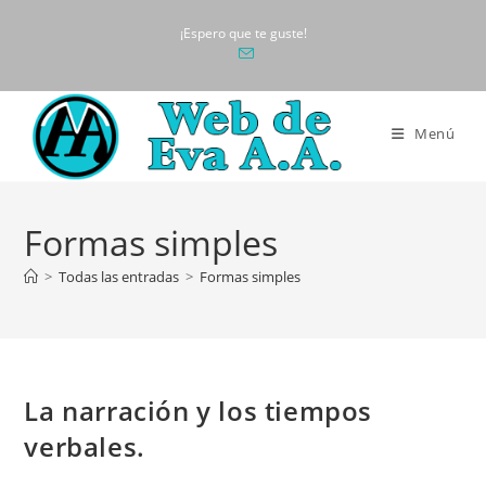
Ir
¡Espero que te guste!
al
contenido
Menú
Formas simples
>
Todas las entradas
>
Formas simples
La narración y los tiempos
verbales.