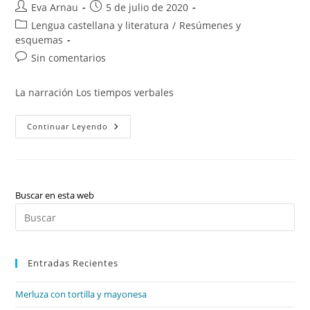
Autor
Publicación
Eva Arnau
5 de julio de 2020
de
de
Categoría
Lengua castellana y literatura
/
Resúmenes y
la
la
de
esquemas
entrada:
entrada:
la
Comentarios
Sin comentarios
entrada:
de
la
La narración Los tiempos verbales
entrada:
La
Continuar Leyendo
Narración
Y
Los
Tiempos
Verbales.
Buscar en esta web
Pul
Es
par
Entradas Recientes
cer
el
Merluza con tortilla y mayonesa
pan