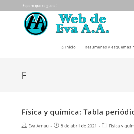
Ir
¡Espero que te guste!
al
contenido
⌂ Inicio
Resúmenes y esquemas
F
Física y química: Tabla periódi
Autor
Publicación
Categoría
Eva Arnau
8 de abril de 2021
Física y quí
de
de
de