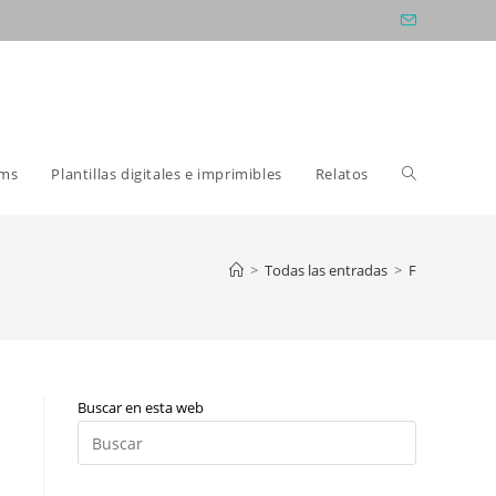
Alternar
oms
Plantillas digitales e imprimibles
Relatos
búsqueda
>
Todas las entradas
>
F
de
Buscar en esta web
la
Pulsa
Escape
para