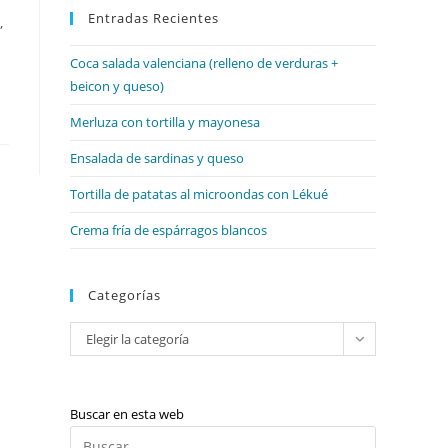
web
Entradas Recientes
cerrar
,
el
Coca salada valenciana (relleno de verduras +
panel
beicon y queso)
de
búsqueda.
Merluza con tortilla y mayonesa
Ensalada de sardinas y queso
Tortilla de patatas al microondas con Lékué
Crema fría de espárragos blancos
Categorías
Categorías
Elegir la categoría
Buscar en esta web
Pulsa