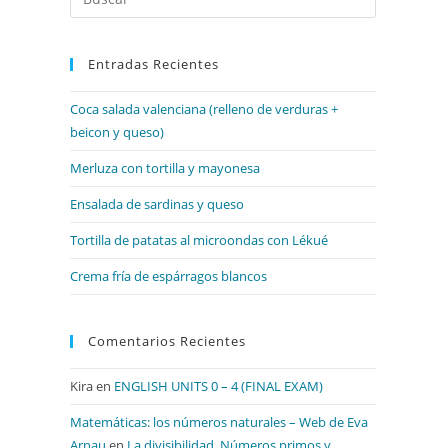
Escape
para
Entradas Recientes
cerrar
el
Coca salada valenciana (relleno de verduras +
panel
beicon y queso)
de
búsqueda.
Merluza con tortilla y mayonesa
Ensalada de sardinas y queso
Tortilla de patatas al microondas con Lékué
Crema fría de espárragos blancos
Comentarios Recientes
Kira
en
ENGLISH UNITS 0 – 4 (FINAL EXAM)
Matemáticas: los números naturales – Web de Eva
Arnau
en
La divisibilidad. Números primos y