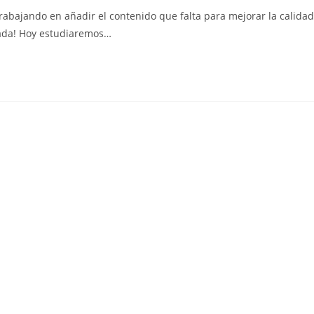
la
abajando en añadir el contenido que falta para mejorar la calidad
entrada:
trada! Hoy estudiaremos…