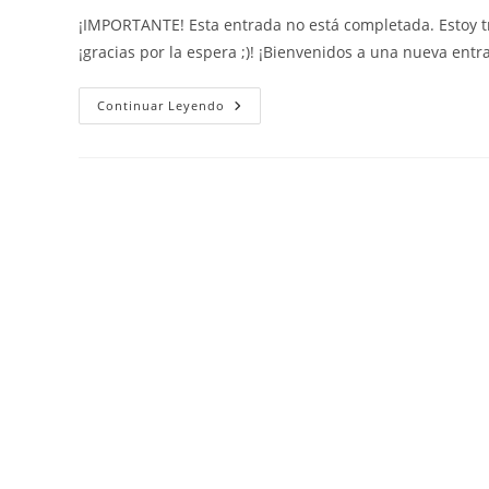
la
la
la
¡IMPORTANTE! Esta entrada no está completada. Estoy tr
entrada:
entrada:
entrada:
¡gracias por la espera ;)! ¡Bienvenidos a una nueva en
Física
Continuar Leyendo
Y
Química:
Tabla
Periódica
(valenciano)