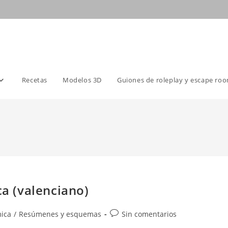
Recetas
Modelos 3D
Guiones de roleplay y escape ro
ca (valenciano)
Comentarios
mica
/
Resúmenes y esquemas
Sin comentarios
de