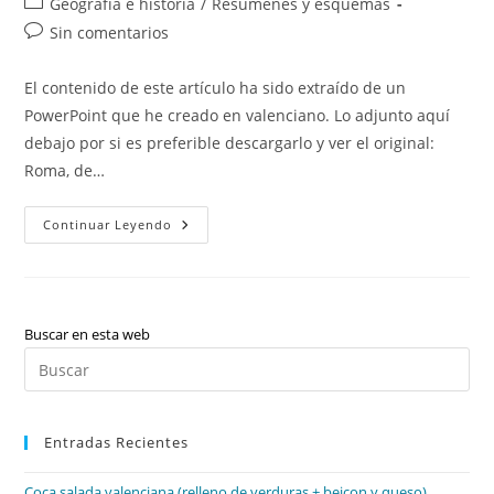
Categoría
Geografía e historia
/
Resúmenes y esquemas
la
la
de
Comentarios
Sin comentarios
entrada:
entrada:
la
de
entrada:
la
El contenido de este artículo ha sido extraído de un
entrada:
PowerPoint que he creado en valenciano. Lo adjunto aquí
debajo por si es preferible descargarlo y ver el original:
Roma, de…
Roma,
Continuar Leyendo
De
La
República
Al
Imperio
Buscar en esta web
Pul
Es
par
Entradas Recientes
cer
el
Coca salada valenciana (relleno de verduras + beicon y queso)