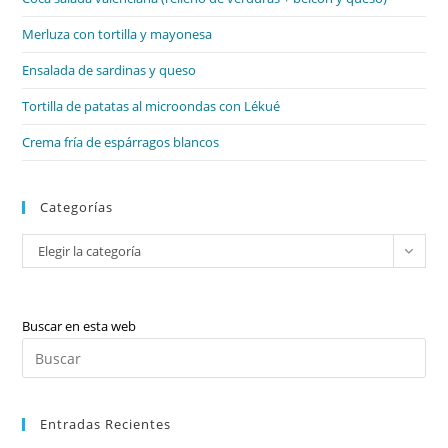
pan
de
Merluza con tortilla y mayonesa
bú
Ensalada de sardinas y queso
Tortilla de patatas al microondas con Lékué
Crema fría de espárragos blancos
Categorías
Categorías
Elegir la categoría
Buscar en esta web
Pul
Es
par
Entradas Recientes
cer