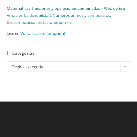
Matemáticas: fracciones y operaciones combinadas – Web de Eva
Arnau
en
La divisibilidad. Números primos y compuestos.
Descomposición en factores primos.
José
en
Volcán casero (erupción)
Categorías
Categorías
Elegir la categoría