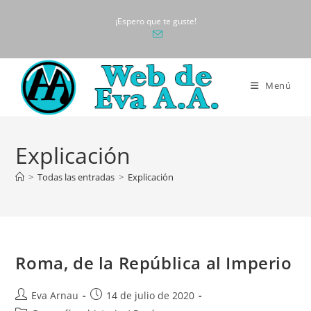
Ir
¡Espero que te guste!
al
contenido
Menú
Explicación
>
Todas las entradas
>
Explicación
Roma, de la República al Imperio
Autor
Publicación
Eva Arnau
14 de julio de 2020
de
de