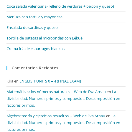
el
Coca salada valenciana (relleno de verduras + beicon y queso)
pan
de
Merluza con tortilla y mayonesa
bú
Ensalada de sardinas y queso
Tortilla de patatas al microondas con Lékué
Crema fría de espárragos blancos
Comentarios Recientes
Kira
en
ENGLISH UNITS 0 – 4 (FINAL EXAM)
Matemáticas: los números naturales – Web de Eva Arnau
en
La
divisibilidad. Números primos y compuestos. Descomposición en
factores primos.
Álgebra: teoría y ejercicios resueltos. – Web de Eva Arnau
en
La
divisibilidad. Números primos y compuestos. Descomposición en
factores primos.