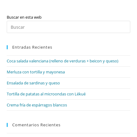
Buscar en esta web
Pul
Es
par
Entradas Recientes
cer
el
Coca salada valenciana (relleno de verduras + beicon y queso)
pan
de
Merluza con tortilla y mayonesa
bú
Ensalada de sardinas y queso
Tortilla de patatas al microondas con Lékué
Crema fría de espárragos blancos
Comentarios Recientes