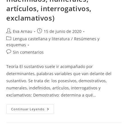
artículos, interrogativos,
exclamativos)
Autor
Publicación
Eva Arnau
15 de junio de 2020
de
de
Categoría
Lengua castellana y literatura
/
Resúmenes y
la
la
de
esquemas
entrada:
entrada:
la
Comentarios
Sin comentarios
entrada:
de
la
Teoría El sustantivo suele ir acompañado por
entrada:
determinantes, palabras variables que van delante del
sustantivo. Se trata de: los posesivos, demostrativos,
numerales, indefinidos, artículos, interrogativos y
exclamativos: Demostrativo: determina a qué…
Determinantes
Continuar Leyendo
(resumen:
Demostrativos,
Posesivos,
Indefinidos,