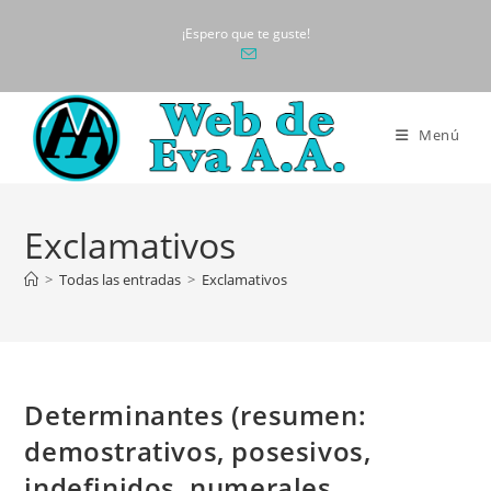
Ir
¡Espero que te guste!
al
contenido
Menú
Exclamativos
>
Todas las entradas
>
Exclamativos
Determinantes (resumen:
demostrativos, posesivos,
indefinidos, numerales,