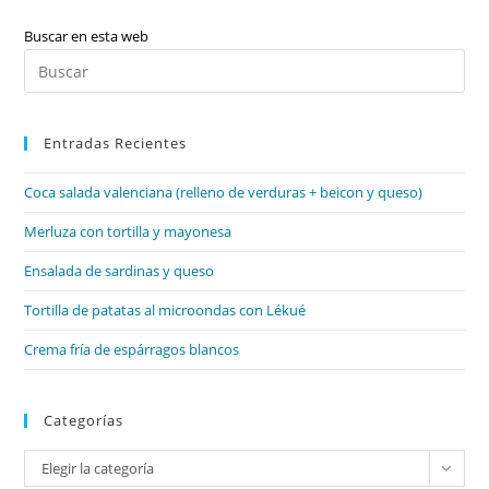
Numerales,
Artículos,
Interrogativos,
Buscar en esta web
Exclamativos)
Pul
Es
par
Entradas Recientes
cer
el
Coca salada valenciana (relleno de verduras + beicon y queso)
pan
de
Merluza con tortilla y mayonesa
bú
Ensalada de sardinas y queso
Tortilla de patatas al microondas con Lékué
Crema fría de espárragos blancos
Categorías
Categorías
Elegir la categoría